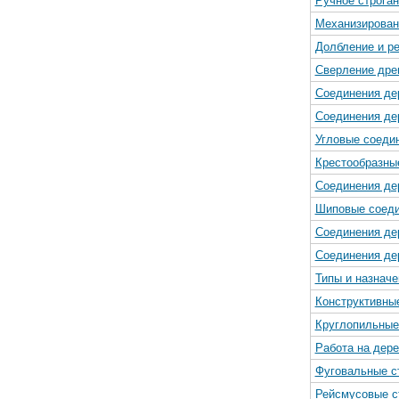
Ручное строга
Механизирован
Долбление и р
Сверление дре
Соединения де
Соединения де
Угловые соеди
Крестообразны
Соединения де
Шиповые соеди
Соединения дер
Соединения де
Типы и назнач
Конструктивны
Круглопильные
Работа на дер
Фуговальные с
Рейсмусовые с