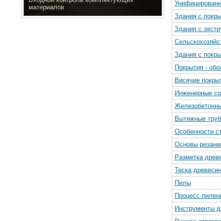
Унифицированн
материалов
Здания с покр
Здания с экст
Сельскохозяйс
Здания с покры
Покрытия - обо
Висячие покры
Инженерные со
Железобетонны
Вытяжные тру
Особенности с
Основы резани
Разметка древ
Теска древеси
Пилы
Процесс пилен
Инструменты д