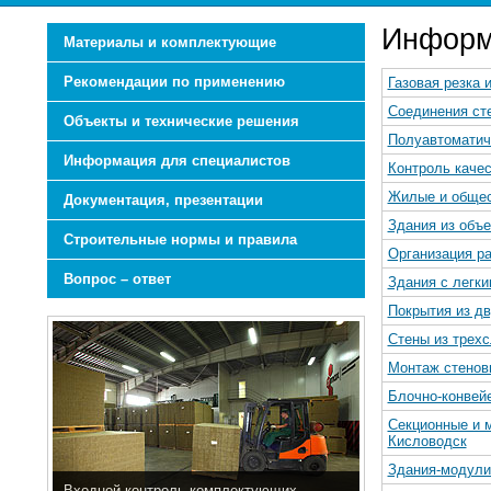
Информ
Материалы и комплектующие
Рекомендации по применению
Газовая резка 
Соединения ст
Объекты и технические решения
Полуавтоматич
Информация для специалистов
Контроль каче
Жилые и общес
Документация, презентации
Здания из объ
Строительные нормы и правила
Организация р
Вопрос – ответ
Здания с легк
Покрытия из д
Стены из трех
Монтаж стенов
Блочно-конвей
Секционные и м
Кисловодск
Здания-модули
Входной контроль комплектующих