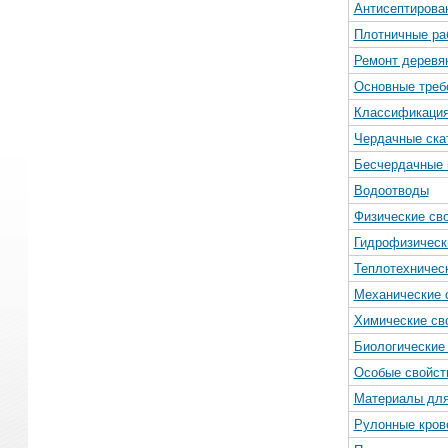
Антисептирова
Плотничные ра
Ремонт деревя
Основные требо
Классификаци
Чердачные ска
Бесчердачные
Водоотводы
Физические св
Гидрофизическ
Теплотехничес
Механические 
Химические св
Биологические
Особые свойст
Материалы для
Рулонные кров