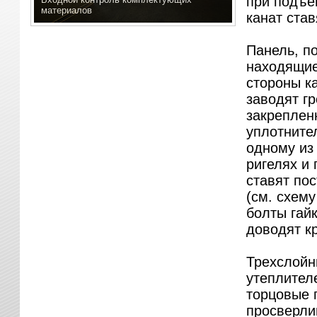
при подъе
материалов
канат став
Панель, п
находящие
стороны к
заводят г
закреплен
уплотните
одному из
ригелях и
ставят по
(см. схему
болты гай
доводят к
Трехслойн
утеплител
торцовые 
просверлив