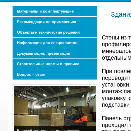
Материалы и комплектующие
Здани
Рекомендации по применению
Объекты и технические решения
Стены из 
Информация для специалистов
профилиро
минералов
Документация, презентации
отдельным
Строительные нормы и правила
При поэле
Вопрос – ответ
переводят
установки
монтаж па
упаковку,
подставки
Панель стр
проходил 
Входной контроль комплектующих