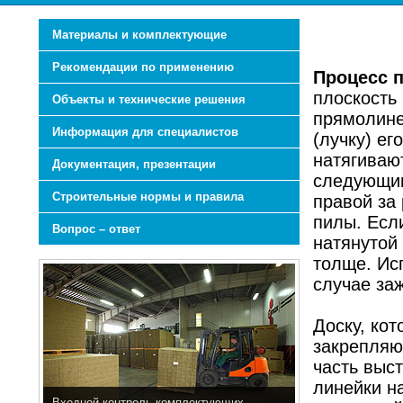
Материалы и комплектующие
Рекомендации по применению
Процесс 
плоскость
Объекты и технические решения
прямолине
Информация для специалистов
(лучку) ег
натягиваю
Документация, презентации
следующим
Строительные нормы и правила
правой за 
пилы. Есл
Вопрос – ответ
натянутой 
толще. Ис
случае за
Доску, ко
закрепляю
часть выс
линейки н
Входной контроль комплектующих