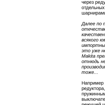
через ред
отдельных
шарнирам
Далее по 
отечестве
качествен
всякого ю
импортные
это уже н
Makita
пре
отнюдь не
производи
тоже...
Например 
редуктора
пружинным
выключате
режущей ч