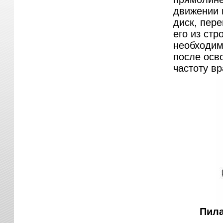
движении 
диск, пере
его из стр
необходим
после осв
частоту в
Пила