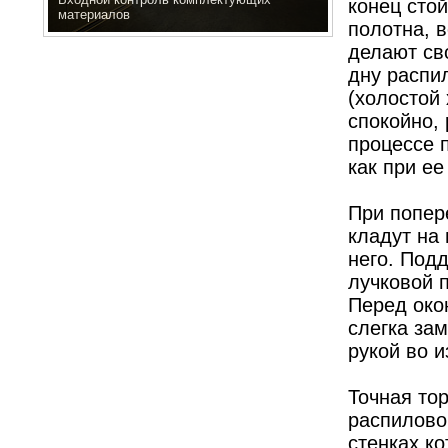
конец стой
материалов
полотна, в
делают св
дну распи
(холостой 
спокойно,
процессе 
как при е
При попере
кладут на 
него. Подд
лучковой 
Перед око
слегка за
рукой во 
Точная то
распиловоч
стенках к