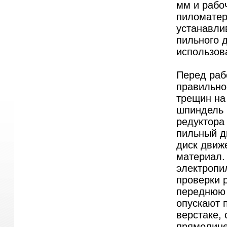
мм и рабо
пиломатер
устанавли
пильного 
использова
Перед раб
правильнос
трещин на 
шпиндель 
редуктора
пильный ди
диск движе
материал.
электропи
проверки 
переднюю 
опускают 
верстаке,
прямолине