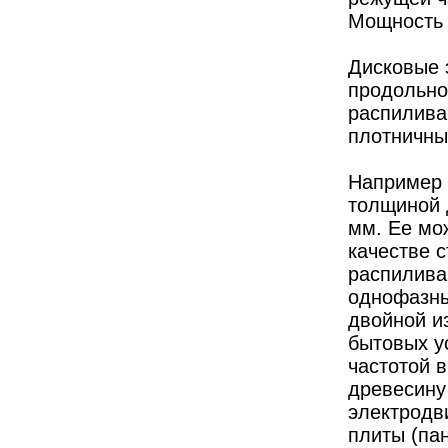
Мощность 1
Дисковые 
продольног
распилива
плотничны
Например 
толщиной 
мм. Ее мож
качестве 
распилива
однофазны
двойной и
бытовых у
частотой 
древесину
электродви
плиты (пан