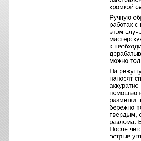
кромкой с
Ручную обр
работах с
этом случ
мастерску
к необход
дорабатыва
можно толь
На режущу
наносят с
аккуратно
помощью н
разметки,
бережно п
твердым, 
разлома. 
После чег
острые угл