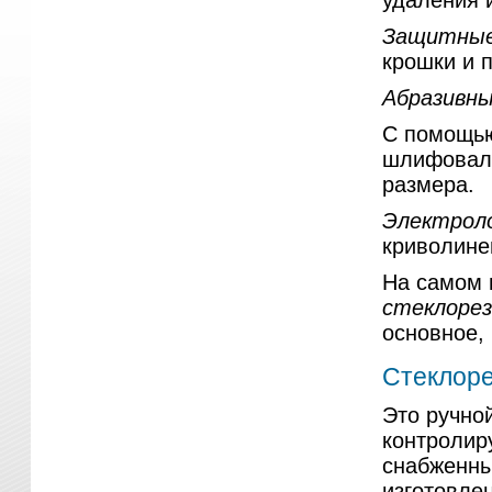
удаления и
Защитные
крошки и 
Абразивны
С помощ
шлифоваль
размера.
Электроло
криволине
На самом 
стеклорез
основное,
Стеклоре
Это ручной
контролир
снабженны
изготовле