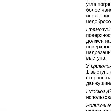
угла погре
более явн
искажение
недобросо
Прямогуб
поверхнос
должен на
поверхнос
надрезания
выступа.
У
криволи
1 выступ,
стороне на
движущийс
Плоскогу
использов
Роликовы