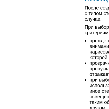
После соз
с типом с
случае.
При выбор
критериям
прежде в
внимание
нарисов
которой
прозрачн
пропуска
отражае
при выбо
использ
иное ст
освещен
таким об
другом;