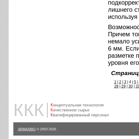
подкоррек
лишнего с
используя 
Возможнос
Причем то
немало ус
6 мм. Если
разметке 
уровня ег
Страниц
1
|
2
|
3
|
4 |
5
|
28
|
29
|
30
|
3
ККК
Концептуальная технология
Качественное сырье
Квалифицированный персонал
ARMAXBIO
© 2003-2026