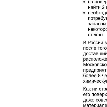
на пове
найти 2
необходи
потребуе
запасом,
некотор
стекло.
В России 
после того
доставший
расположе
Московско
предприят
более 8 че
химическу
Как ни стр
его повер
даже совс
материале 