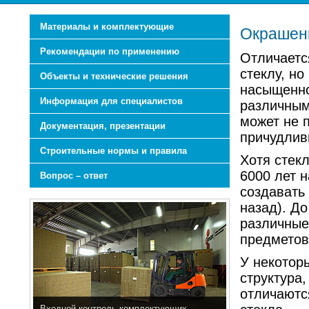
Материалы и комплектующие
Окрашен
Рекомендации по применению
Отличаетс
стеклу, но
Объекты и технические решения
насыщенно
Информация для специалистов
различным
может не п
Документация, презентации
причудлив
Строительные нормы и правила
Хотя стек
6000 лет 
Вопрос – ответ
создавать 
назад). Д
различные
предметов
У некотор
структура
отличаютс
Входной контроль комплектующих