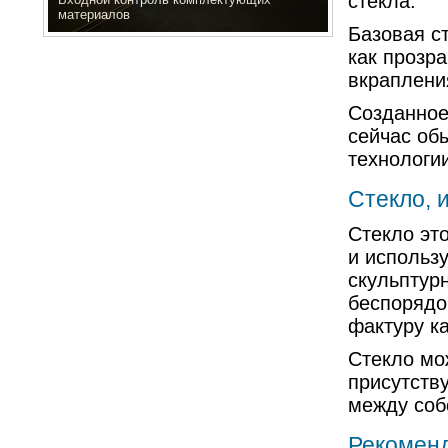
стекла.
материалов
Базовая с
как прозра
вкраплени
Созданное
сейчас об
технологии
Стекло, 
Стекло эт
и использ
скульптур
беспорядо
фактуру к
Стекло мо
присутству
между соб
Рекоменд