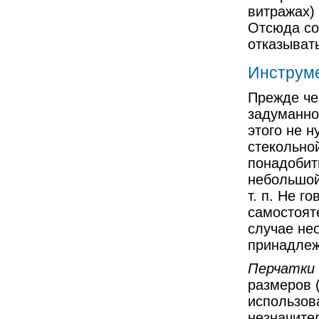
витражах)
Отсюда со
отказыват
Инструме
Прежде че
задуманног
этого не н
стекольно
понадобит
небольшой
т. п. Не г
самостоят
случае не
принадлеж
Перчатки
размеров 
использов
незначите