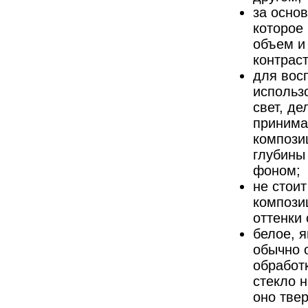
за основ
которое
объем и 
контрас
для вос
использ
свет, д
принима
композиц
глубины
фоном;
не стоит
компози
оттенки 
белое, я
обычно 
обработк
стекло 
оно твер