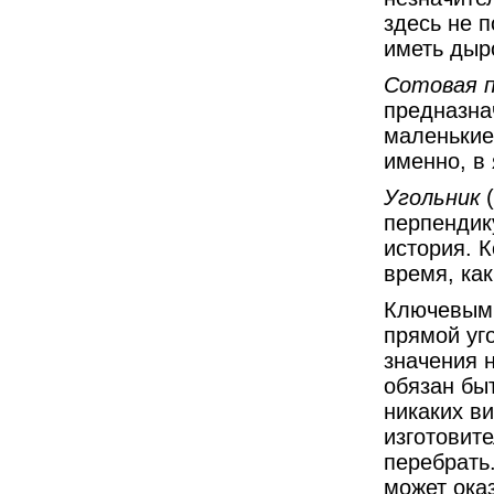
здесь не 
иметь дыр
Сотовая п
предназнач
маленькие 
именно, в 
Угольник
(
перпендику
история. К
время, ка
Ключевым 
прямой уг
значения н
обязан быт
никаких в
изготовит
перебрать.
может ока