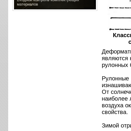
материалов
Класс
Деформати
являются 
рулонных 
Рулонные 
изнашиваю
От солнечн
наиболее 
воздуха о
свойства.
Зимой отр