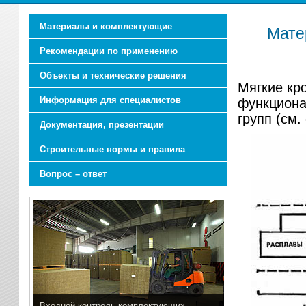
Материалы и комплектующие
Мате
Рекомендации по применению
Объекты и технические решения
Мягкие кр
Информация для специалистов
функциона
групп (см.
Документация, презентации
Строительные нормы и правила
Вопрос – ответ
Входной контроль комплектующих