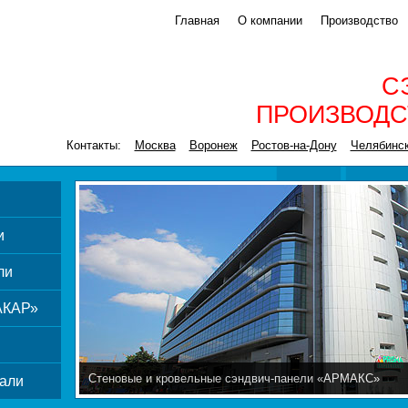
Главная
О компании
Производство
С
ПРОИЗВОДС
Контакты:
Москва
Воронеж
Ростов-на-Дону
Челябинс
и
ли
АКАР»
Стеновые и кровельные сэндвич-панели «АРМАКС»
али