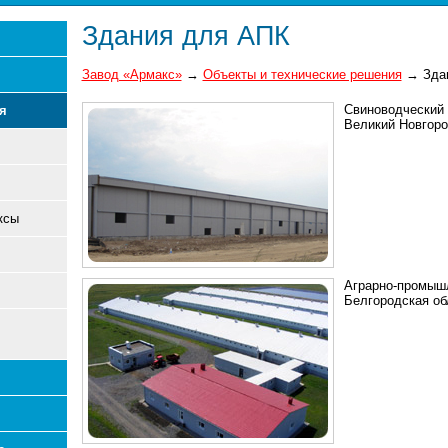
Здания для АПК
Завод «Армакс»
→
Объекты и технические решения
→
Зда
Свиноводческий к
я
Великий Новгород
ксы
Аграрно-промыш
Белгородская обл