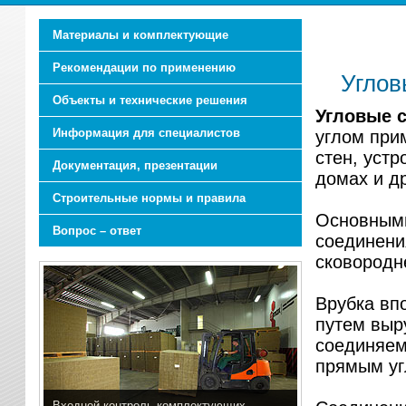
Материалы и комплектующие
Рекомендации по применению
Углов
Объекты и технические решения
Угловые 
Информация для специалистов
углом при
стен, устр
Документация, презентации
домах и д
Строительные нормы и правила
Основными
Вопрос – ответ
соединени
сковородн
Врубка впо
путем выр
соединяем
прямым уг
Входной контроль комплектующих