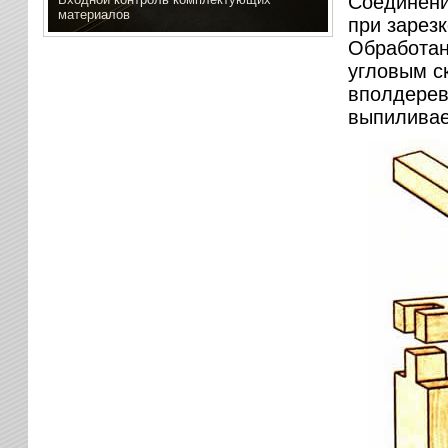
Соединение
материалов
при зарезк
Обработан
угловым с
вполдерев
выпиливает