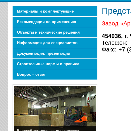
Предст
Материалы и комплектующие
Рекомендации по применению
Завод «Ар
Объекты и технические решения
454036, г
Телефон: +
Информация для специалистов
Факс: +7 (
Документация, презентации
Строительные нормы и правила
Вопрос – ответ
Входной контроль комплектующих