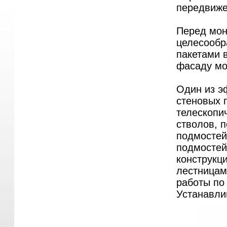
передвиже
Перед мон
целесообр
пакетами 
фасаду мо
Один из э
стеновых 
телескопи
стволов, 
подмостей
подмостей
конструкц
лестницам
работы по
Устанавли