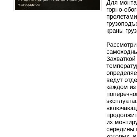
Для монта
материалов
горно-обо
пролетами
грузоподъ
краны гру
Рассмотри
самоходны
Захваткой 
температу
определяе
ведут отде
каждом из
поперечно
эксплуата
включающи
продолжит
их монтир
середины 
которых, 