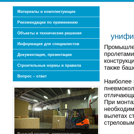
Материалы и комплектующие
Рекомендации по применению
Объекты и технические решения
унифи
Информация для специалистов
Промышлен
пролетами 
Документация, презентации
конструкц
Строительные нормы и правила
также баш
Вопрос – ответ
Наиболее 
пневмокол
отличающи
При монта
необходим
вылетах с
стреловым
Входной контроль комплектующих