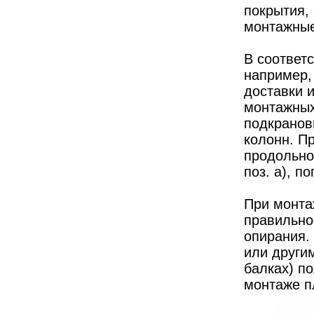
покрытия, 
монтажные
В соответ
например,
доставки и
монтажных
подкранов
колонн. П
продольно
поз. а), п
При монта
правильно
опирания.
или други
балках) п
монтаже п