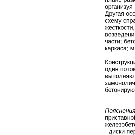
организуя
Другая осо
схему спр
жесткости
возведени
части; бе
каркаса; 
Конструкц
один пото
выполняют
замонолич
бетонирую
Пояснения
приставной
железобето
- диски пе