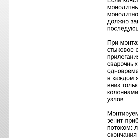
Если конс
монолитны
монолитно
должно за
последующ
При монта
стыковое 
прилегани
сварочных
одновреме
в каждом 
вниз толь
колоннами
узлов.
Монтируем
зенит-при
потоком: 
окончания