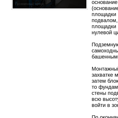
основание
год
(основани
площадки 
подвалом,
площадки 
нулевой ц
Подземную
самоходны
башенным
Монтажный
захватке 
затем блок
то фундам
стены подв
всю высоту
войти в зо
По оконча