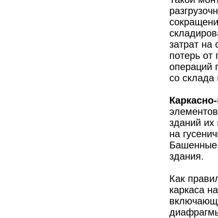
разгрузоч
сокращени
складиров
затрат на
потерь от
операций 
со склада 
Каркасно
элементов
зданий их
на гусени
Башенные 
здания.
Как правил
каркаса на
включающих
диафрагмы