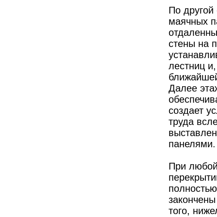
По другой
маячных п
отдаленны
стены на 
устанавли
лестниц и,
ближайшей
Далее эта
обеспечив
создает у
труда всл
выставлен
панелями.
При любой
перекрыти
полностью
закончены
того, ниж