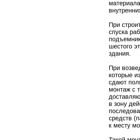
материала
внутренни
При строи
спуска ра
подъемник
шестого э
здания.
При возве
которые и
сдают пол
монтаж с 
доставляю
в зону де
последова
средств (
к месту м
Такой мон