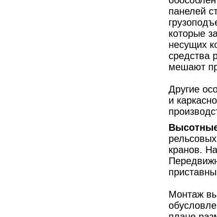
обособлен
панелей с
грузоподъ
которые з
несущих к
средства 
мешают пр
Другие ос
и каркасн
производс
Высотные
рельсовых
кранов. Н
Передвижн
приставным
Монтаж вы
обусловле
плане раз