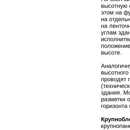
высотную 
этом на ф
на отдельн
на ленточн
углам зда
исполните
положение
высоте.
Аналогичн
высотного
проводят 
(техничес
здания. М
разметки 
горизонта
Крупнобл
крупнопан