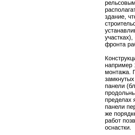
рельсовым
располага
здание, чт
строительс
устанавли
участках)
фронта ра
Конструкц
например 
монтажа. 
замкнутых
панели (б
продольны
пределах 
панели пе
же порядк
работ поз
оснастки.