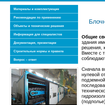
Материалы и комплектующие
Рекомендации по применению
Блочн
Объекты и технические решения
Информация для специалистов
Общие св
здания им
Документация, презентации
решения, 
Строительные нормы и правила
Вместе с 
соблюдают
Вопрос – ответ
Сначала в
нулевой о
подземной
последова
техническ
гидроизол
(подполье
3 автоматические линии, 3 млн. кв.м. в