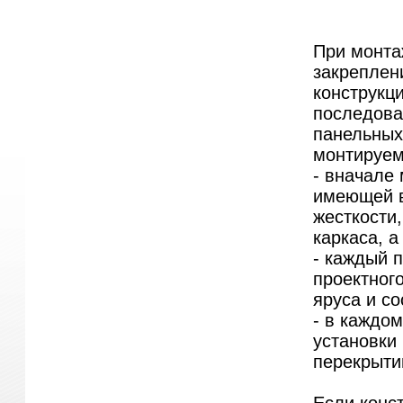
При монта
закреплен
конструкц
последова
панельных
монтируем
- вначале 
имеющей в
жесткости
каркаса, а
- каждый 
проектног
яруса и с
- в каждо
установки 
перекрыти