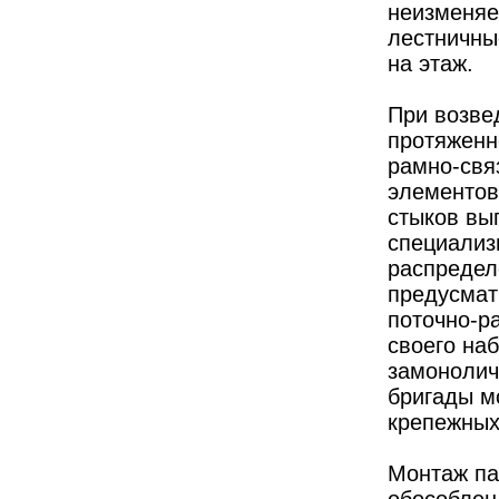
неизменяе
лестничные
на этаж.
При возве
протяженн
рамно-свя
элементов
стыков вы
специализ
распредел
предусмат
поточно-р
своего на
замонолич
бригады мо
крепежных 
Монтаж па