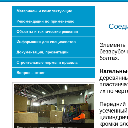
Материалы и комплектующие
Рекомендации по применению
Соеди
Объекты и технические решения
Информация для специалистов
Элементы 
безврубоч
Документация, презентации
болтах.
Строительные нормы и правила
Нагельны
Вопрос – ответ
деревянны
пластинча
их по черт
Передний 
усеченный
цилиндрич
кромки эле
Входной контроль комплектующих