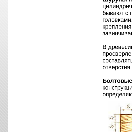
цилиндрич
бывают с 
головками
крепления
завинчива
В древеси
просверле
составлят
отверстия 
Болтовые
конструкци
определяю