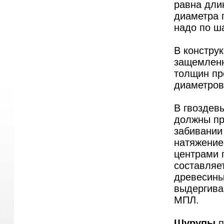
равна длин
диаметра г
надо по ша
В конструк
защемленн
толщин пр
диаметров
В гвоздев
должны про
забивании 
натяжение
центрами г
составляет
древесины
выдергива
МПЛ.
Шурупы
п