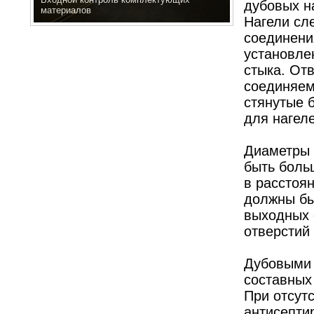
дубовых н
материалов
Нагели сл
соединени
установле
стыка. От
соединяем
стянутые 
для нагел
Диаметры 
быть больш
в расстоя
должны бы
выходных 
отверстий
Дубовыми 
составных 
При отсутс
антисепти