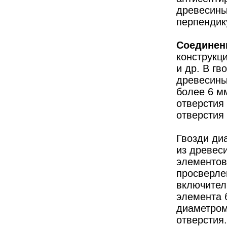
древесины
перпендик
Соединени
конструкци
и др. В гв
древесины
более 6 м
отверстия
отверстия
Гвозди диа
из древес
элементов
просверле
включител
элемента 
диаметром
отверстия