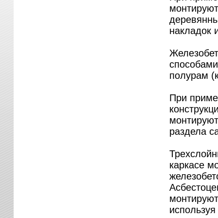
монтируют
деревянны
накладок и
Железобет
способами
полурам (
При приме
конструкц
монтируют
раздела са
Трехслойн
каркасе м
железобет
Асбестоце
монтируют,
используя