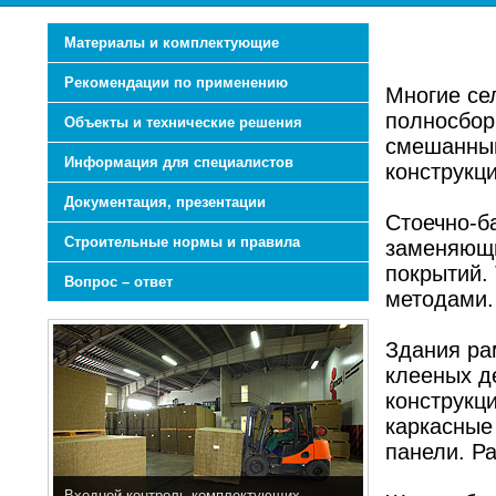
Материалы и комплектующие
Рекомендации по применению
Многие се
полносбор
Объекты и технические решения
смешанным
Информация для специалистов
конструкц
Документация, презентации
Стоечно-б
Строительные нормы и правила
заменяющи
покрытий.
Вопрос – ответ
методами.
Здания ра
клееных д
конструкц
каркасные
панели. Р
Входной контроль комплектующих