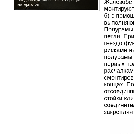
Железобет
материалов
монтируют
б) с помо
выполняющ
Полурамы 
петли. Пр
гнездо фу
рисками н
полурамы 
первых по
расчалкам
смонтиров
концах. П
отсоединя
стойки кл
соедините
закрепляя