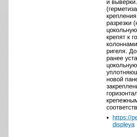
и выверки
(герметиз
крепления
разрезки 
цокольную
крепят к 
колоннами
ригеля. До
ранее уст
цокольную
уплотняющ
новой пан
закреплен
горизонта
крепежным
соответств
https://
displeya