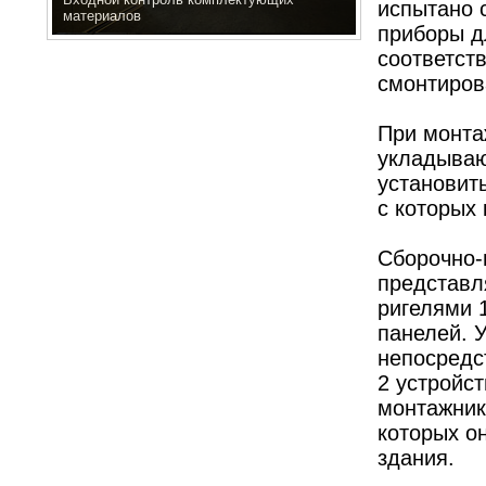
испытано 
материалов
приборы д
соответств
смонтиров
При монта
укладываю
установит
с которых 
Сборочно-
представл
ригелями 
панелей. 
непосредс
2 устройс
монтажник
которых о
здания.