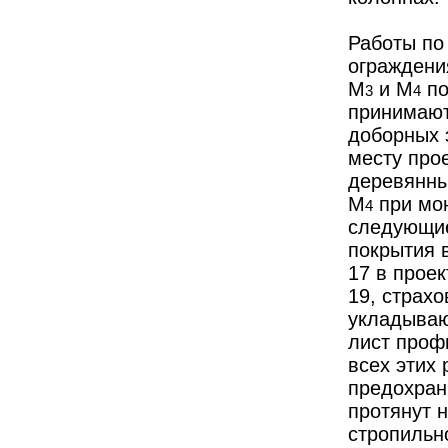
Работы по
ограждени
М
и М
по
3
4
принимают
доборных э
месту про
деревянны
М
при мон
4
следующие
покрытия 
17 в прое
19, страхо
укладываю
лист проф
всех этих
предохран
протянут н
стропильн