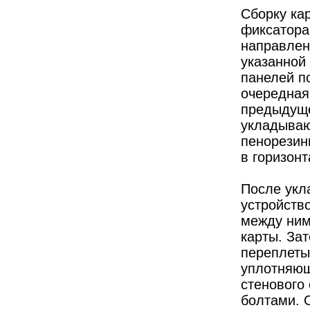
Сборку ка
фиксатора
направлени
указанной
панелей п
очередная
предыдуще
укладываю
пенорезин
в горизон
После укл
устройств
между ним
карты. За
переплеты
уплотняющ
стенового
болтами. 