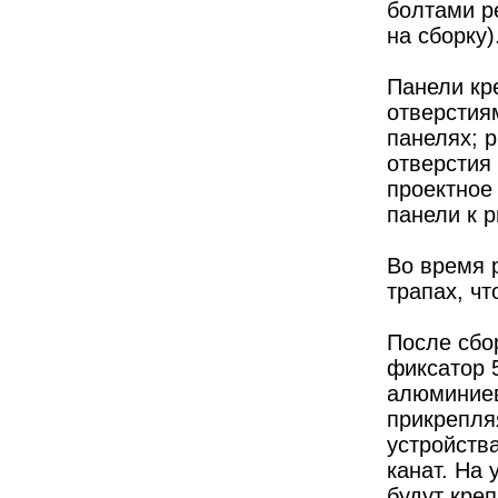
болтами р
на сборку)
Панели кре
отверстия
панелях; 
отверстия
проектное
панели к р
Во время 
трапах, чт
После сбо
фиксатор 
алюминиев
прикрепля
устройств
канат. На
будут креп