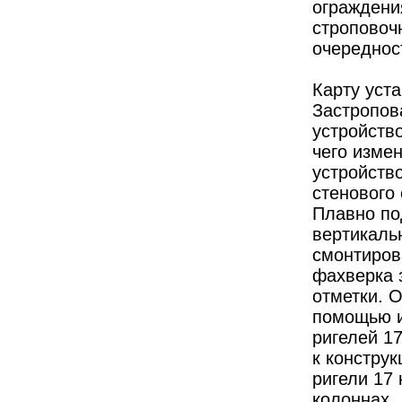
ограждения
строповочн
очереднос
Карту уст
Застропова
устройств
чего изме
устройств
стенового 
Плавно по
вертикаль
смонтирова
фахверка 
отметки. 
помощью и
ригелей 17
к констру
ригели 17
колоннах.