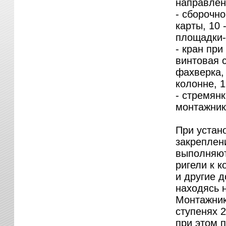
направлен
- сборочн
карты, 10 
площадки-
- кран при
винтовая с
фахверка, 
колонне, 1
- стремянк
монтажник
При устан
закреплен
выполняют
ригели к 
и другие 
находясь 
Монтажник
ступенях 
при этом 