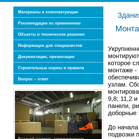
Материалы и комплектующие
Здани
Рекомендации по применению
Монта
Объекты и технические решения
Информация для специалистов
Укрупненн
монтируют
Документация, презентации
которое сл
Строительные нормы и правила
монтаже -
обеспечив
Вопрос – ответ
узлам. Сб
монтироват
9,8; 11,2 
панели, р
доборные 
До начала
подвозки 
Входной контроль комплектующих