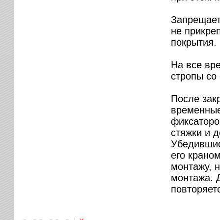
Запрещает
не прикре
покрытия.
На все вр
стропы со
После зак
временные
фиксаторо
стяжки и д
Убедившис
его крано
монтажу, 
монтажа. 
повторяет