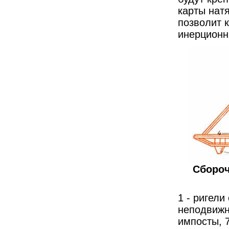
карты нат
позволит к
инерционн
Сбороч
1 - ригели
неподвижн
импосты, 7