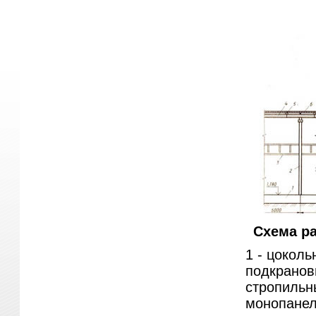
Схема ра
1 - цоколь
подкрановы
стропильн
монопанеле