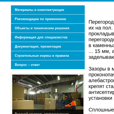
Материалы и комплектующие
Рекомендации по применению
Перегородк
их на пол
Объекты и технические решения
прокладыв
Информация для специалистов
перегород
в каменны
Документация, презентации
... 15 мм,
Строительные нормы и правила
заделываю
Вопрос – ответ
Зазоры в 
проконопа
алебастро
крепят ст
антисепти
установки 
Сплошные 
Входной контроль комплектующих