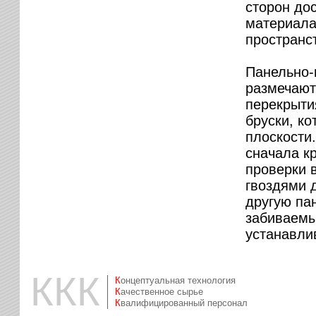
сторон до
материала
пространс
Панельно-
размечают
перекрыти
бруски, к
плоскости
сначала к
проверки в
гвоздями д
другую па
забиваемы
устанавли
ККК
Концептуальная технология
Качественное сырье
Квалифицированный персонал