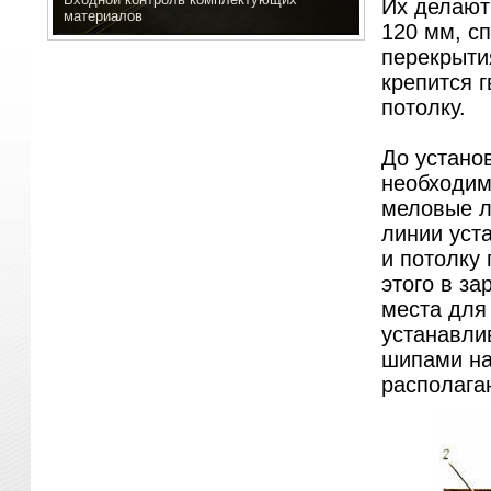
Их делают 
материалов
120 мм, с
перекрыти
крепится г
потолку.
До установ
необходим
меловые л
линии уста
и потолку
этого в з
места для
устанавли
шипами на 
располагаю