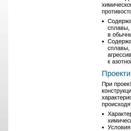
химическо
противост
Содержа
сплавы,
в обычн
Содержа
сплавы,
агресси
к азотно
Проекти
При проек
конструкц
характери
происходя
Характер
химичес
Условия