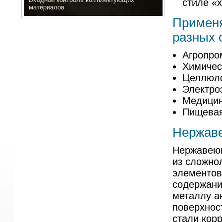
стиле «х
материалов
Применя
разных 
Агропро
Химичес
Целлюло
Электро
Медицин
Пищевая
Нержав
Нержавеющ
из сложно
элементов
содержани
металлу а
поверхнос
стали кор