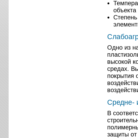
Темпера
объекта
Степень
элемент
Слабоагр
Одно из н
пластизол
высокой к
средах. В
покрытия 
воздейств
воздейств
Средне- 
В соответ
строитель
полимерны
защиты от