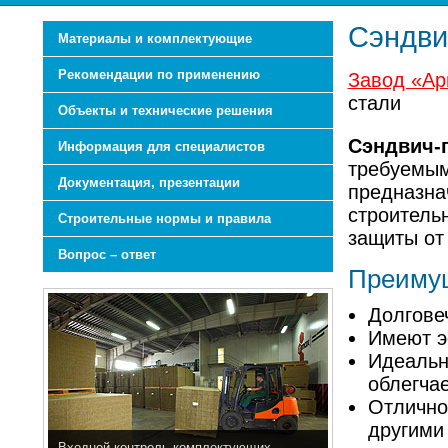
Сэндви
Материалы и комплектующие
Рекомендации по применению
Завод «Ар
стали
Объекты и технические решения
Сэндвич-
Информация для специалистов
требуемым
Документация, презентации
предназна
строитель
Строительные нормы и правила
защиты от
Вопрос – ответ
Преимущ
Долгове
Имеют э
Идеальн
облегча
Отлично
другими
Входной контроль комплектующих