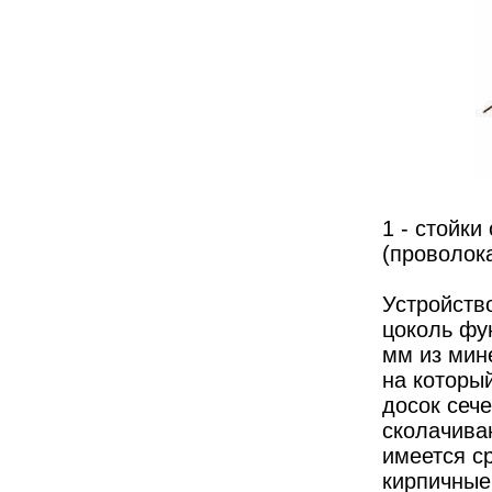
1 - стойки
(проволока
Устройств
цоколь фу
мм из мин
на которы
досок сече
сколачива
имеется ср
кирпичные 