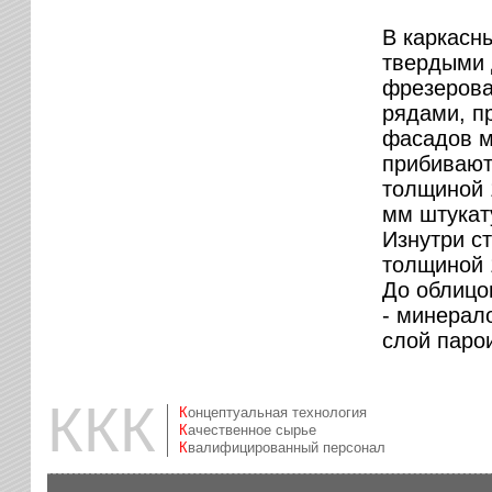
В каркасн
твердыми 
фрезерова
рядами, п
фасадов м
прибивают
толщиной 
мм штукат
Изнутри с
толщиной 
До облицо
- минерал
слой паро
ККК
Концептуальная технология
Качественное сырье
Квалифицированный персонал