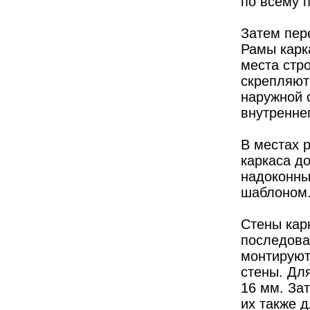
по всему 
Затем пер
Рамы карк
места стр
скрепляют
наружной 
внутренне
В местах 
каркаса д
надоконны
шаблоном
Стены кар
последова
монтируют
стены. Дл
16 мм. За
их также 