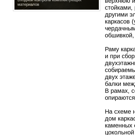
верхнюю и
материалов
стойками, 
другими э
каркасов 
чердачным
обшивкой,
Раму карк
и при сбо
двухэтажн
собираемы
двух этаж
балки меж
В рамах, 
опираются 
На схеме 
дом карка
каменных 
цокольной