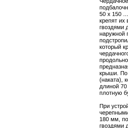
Чердачное
подбалочн
50 х 150 .
крепят их
гвоздями 
наружной 
подстропил
который к
чердачног
продольно
предназна
крыши. По
(наката), 
длиной 70
плотную бу
При устро
черепными 
180 мм, п
гвоздями д