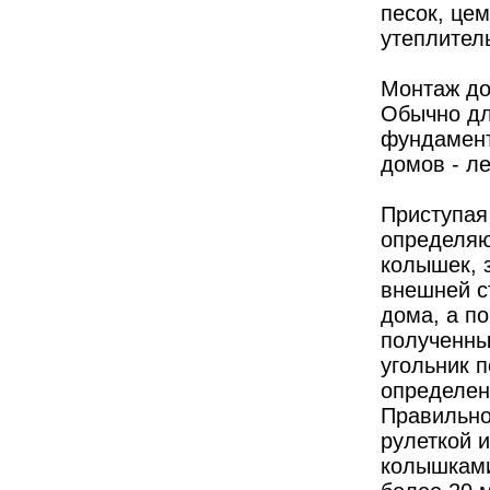
песок, цем
утеплител
Монтаж до
Обычно дл
фундамент
домов - л
Приступая
определяю
колышек, 
внешней с
дома, а п
полученны
угольник 
определен
Правильно
рулеткой 
колышками