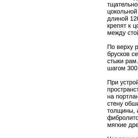
тщательно
цокольной 
длиной 12
крепят к 
между сто
По верху 
брусков се
стыки рам
шагом 300 
При устро
пространс
на портла
стену обш
толщины, а
фибролито
мягкие др