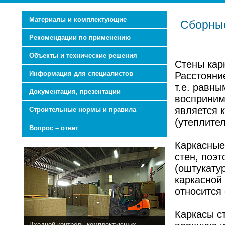
Материалы и комплектующие
Сборные
Рекомендации по применению
Объекты и технические решения
Стены карк
Информация для специалистов
Расстояни
т.е. равн
Документация, презентации
восприним
является 
Строительные нормы и правила
(утеплите
Вопрос – ответ
Каркасные
стен, поэ
(оштукатур
каркасной 
относится
Каркасы с
Входной контроль комплектующих