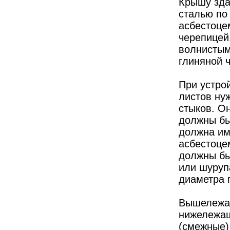
Крышу зда
сталью по
асбестоце
черепицей
волнистым
глиняной ч
При устро
листов ну
стыков. О
должны бы
должна им
асбестоце
должны бы
или шуруп
диаметра 
Вышележащ
нижележащ
(смежные)