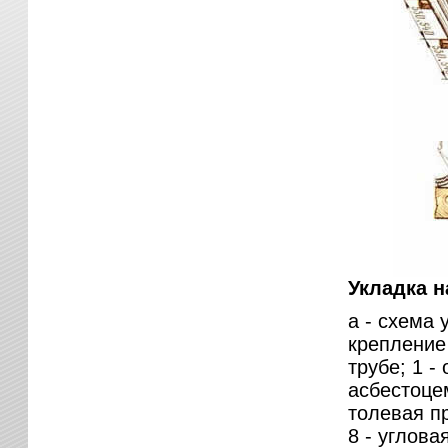
Укладка 
а - схема 
крепление
трубе; 1 -
асбестоцем
толевая п
8 - угловая