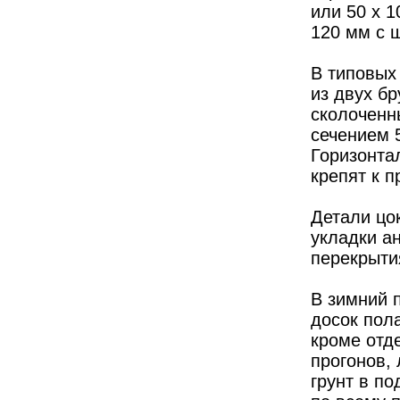
или 50 х 
120 мм с ш
В типовых
из двух бр
сколоченн
сечением 5
Горизонта
крепят к 
Детали цок
укладки а
перекрыти
В зимний п
досок пол
кроме отд
прогонов, 
грунт в п