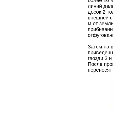
более 20 м
линий дел
досок 2 то
внешней с
м от земл
прибивани
отфугованн
Затем на 
приведенн
гвозди 3 
После про
переносят 