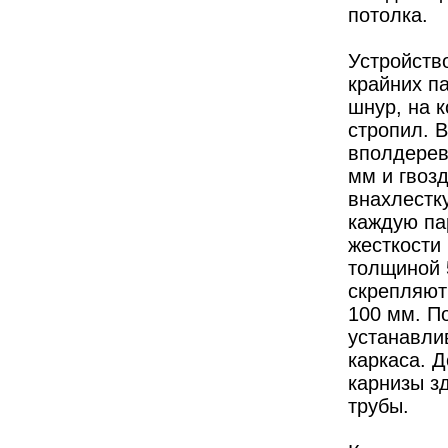
потолка.
Устройств
крайних па
шнур, на 
стропил. 
вполдерев
мм и гвоз
внахлестк
каждую пар
жесткости
толщиной 
скрепляют 
100 мм. П
устанавли
каркаса. 
карнизы з
трубы.