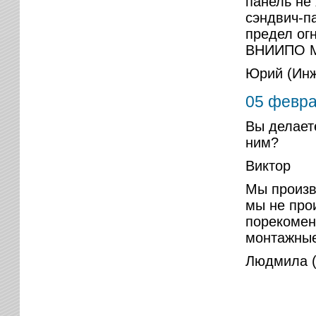
панель не
сэндвич-п
предел ог
ВНИИПО М
Юрий (Инж
05 февр
Вы делает
ним?
Виктор
Мы произв
мы не про
порекомен
монтажные
Людмила (