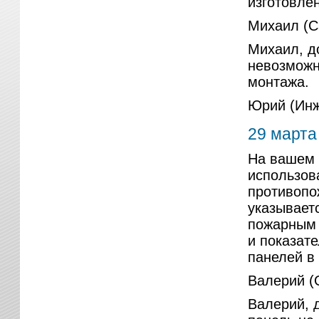
изготовле
Михаил (С
Михаил, д
невозможн
монтажа.
Юрий (Инж
29 марта
На вашем 
использов
противопо
указываетс
пожарным 
и показат
панелей в
Валерий (
Валерий, д