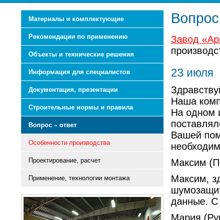
Вопрос
Материалы и комплектующие
Рекомендации по применению
Завод «Ар
производс
Объекты и технические решения
23 июля
Информация для специалистов
Здравству
Документация, презентации
Наша комп
Строительные нормы и правила
На одном 
поставлял
Вопрос – ответ
Вашей пом
Особенности производства
необходи
Проектирование, расчет
Максим (П
Максим, з
Применение, технологии монтажа
шумозащит
данные. С
Мария (Ру