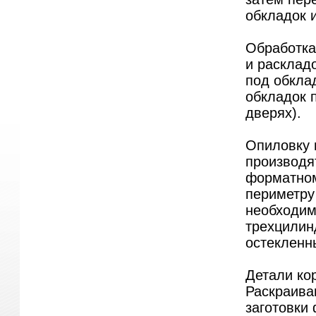
обкладок и
Обработка
и расклад
под обкла
обкладок п
дверях).
Опиловку 
производя
форматном
периметру
необходим
трехцилин
остекленн
Детали ко
Раскраива
заготовки 