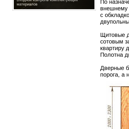
По назнач
Гусеничный пресс
внешнему 
с обкладко
двупольны
Щитовые д
сотовым з
квартиру 
Полотна д
Дверные б
порога, а 