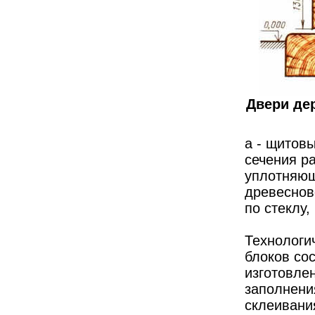
Двери де
а - щитовы
сечения ра
уплотняющ
древесново
по стеклу,
Технологи
блоков со
изготовле
заполнени
склеивани