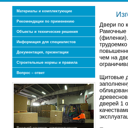
Материалы и комплектующие
Изг
Рекомендации по применению
Двери по 
Рамочные д
Объекты и технические решения
(филенки).
Информация для специалистов
трудоемко 
повышенно
Документация, презентации
чем на дв
Строительные нормы и правила
ограничив
Вопрос – ответ
Щитовые д
заполненн
облицован
древеснов
дверей 1 
качествам
эксплуата