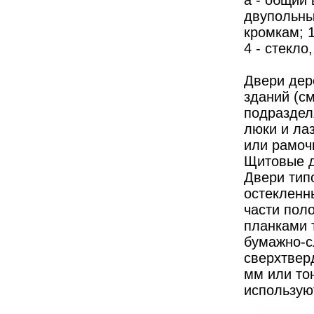
а - общий 
двупольны
кромкам; 1
4 - стекло,
Двери дер
зданий (см
подраздел
люки и ла
или рамоч
Щитовые д
Двери тип
остекленн
части пол
планками 
бумажно-сл
сверхтвер
мм или то
используют