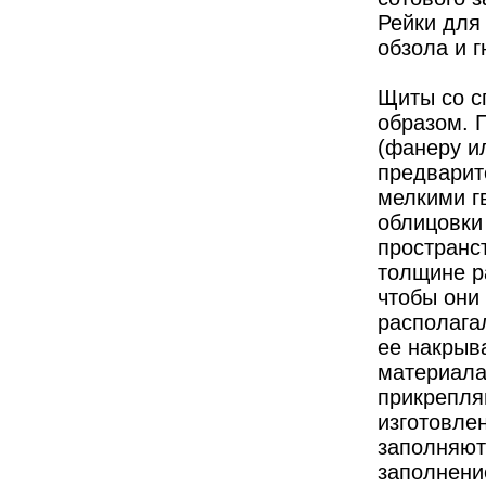
Рейки для
обзола и г
Щиты со с
образом. 
(фанеру и
предварит
мелкими г
облицовки
пространс
толщине р
чтобы они 
располага
ее накрыв
материала
прикрепля
изготовле
заполняют
заполнени