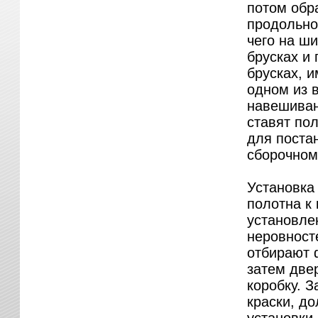
потом обр
продольно
чего на ш
брусках и
брусках, 
одном из 
навешиван
ставят пол
для поста
сборочном 
Установка 
полотна к
установле
неровност
отбирают 
затем две
коробку. З
краски, д