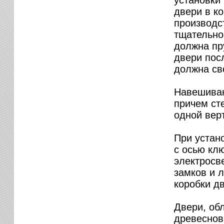
установки
двери в к
производс
тщательно
должна пр
двери пос
должна св
Навешиваю
причем ст
одной вер
При устан
с осью кл
электросв
замков и 
коробки д
Двери, об
древеснов