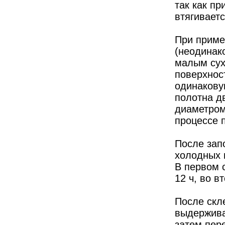
так как п
втягиваетс
При приме
(неодинак
малым сух
поверхнос
одинакову
полотна д
диаметром
процессе 
После зап
холодных 
В первом с
12 ч, во в
После скл
выдерживаю
затем пер