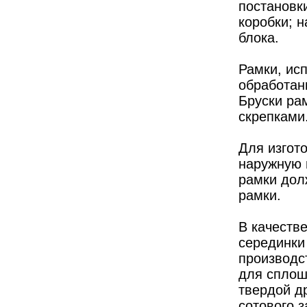
постановк
коробки; 
блока.
Рамки, исп
обработанн
Бруски ра
скрепками
Для изгот
наружную 
рамки дол
рамки.
В качеств
серединки
производст
для сплош
твердой д
сотового 