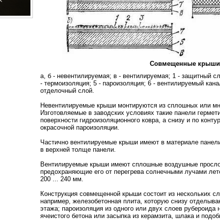
Совмещенные крыши
а, б - невентилируемая; в - вентилируемая; 1 - защитный сло
- термоизоляция; 5 - пароизоляция; 6 - вентилируемый канал
отделочный слой.
Невентилируемые крыши монтируются из сплошных или мн
Изготовляемые в заводских условиях такие панели гермет
поверхности гидроизоляционного ковра, а снизу и по конту
окрасочной пароизоляции.
Частично вентилируемые крыши имеют в материале панел
в верхней толще панели.
Вентилируемые крыши имеют сплошные воздушные просло
предохраняющие его от перегрева солнечными лучами лет
200 ... 240 мм.
Конструкция совмещенной крыши состоит из нескольких сл
например, железобетонная плита, которую снизу отделыва
этажа; пароизоляция из одного или двух слоев рубероида н
ячеистого бетона или засыпка из керамзита, шлака и подо