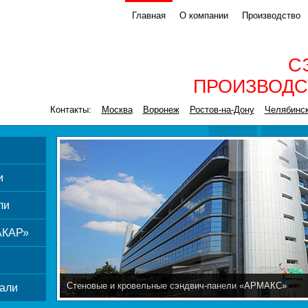
Главная
О компании
Производство
С
ПРОИЗВОДС
Контакты:
Москва
Воронеж
Ростов-на-Дону
Челябинс
и
ли
АКАР»
Стеновые и кровельные сэндвич-панели «АРМАКС»
али