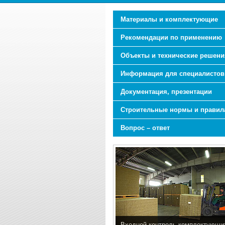
Материалы и комплектующие
Рекомендации по применению
Объекты и технические решени
Информация для специалистов
Документация, презентации
Строительные нормы и правил
Вопрос – ответ
Входной контроль комплектующи