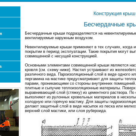
Конструкция крыш
Бесчердачные кр
Бесчердачные крыши подразделяются на невентилируемые
я
вентилируемые наружным воздухом.
Невентилируемые крыши применяют в тех случаях, когда и
покрытии в период эксплуатации. Такие покрытия могут вы
совмещенной с несущей конструкцией.
Основными элементами совмещенной крыши являются наст
а
кровля (см. схему ниже). Настил устраивают из железобе
различного вида. Пароизоляционный слой в виде одного и
пергамина на мастике предусматривают для защиты тепло
парами, проникающими со стороны внутренних помещений.
плитные и сыпучие теплоизоляционные материалы. Поверх
выравнивающий слой (стяжку) из цементного раствора. По
выполняют из рулонных кровельных материалов в нескольк
холодную или горячую мастику. Для защиты гидроизоляцио
делают защитный слой в виде насыпок из песка или мелкоз
верхний слой мастики, или слоя рубероида.
х