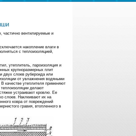
ыши
, частично вентилируемые и
сключается накопление влаги в
полняться с теплоизоляцией,
ил, утеплитель, пароизоляция и
тонных крупноразмерных плит
ли двух слоев рубероида или
изоляции от увлажнения водяными
 В качестве утеплителя применяют
 теплоизоляции делают
 стяжке устраивают кровлю. Ее
о слоев. Наклеивают их на
нного ковра от повреждений
ернистого гравия, втопленного в