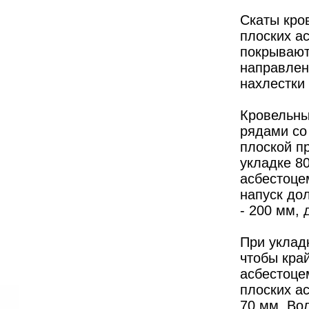
Скаты кро
плоских а
покрывают 
направлен
нахлестки 
Кровельны
рядами со
плоской п
укладке 80
асбестоце
напуск дол
- 200 мм, 
При уклад
чтобы кра
асбестоцем
плоских ас
70 мм. Во