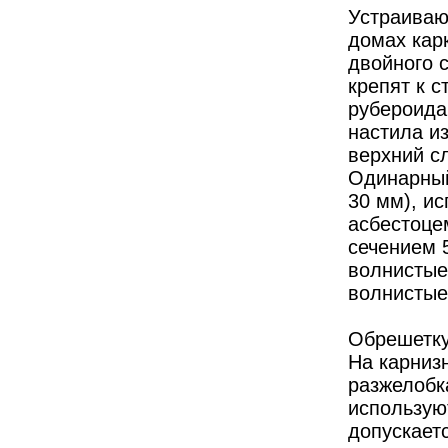
Устраиваю
домах кар
двойного 
крепят к 
рубероида
настила из
верхний с
Одинарный
30 мм), ис
асбестоце
сечением 
волнистые
волнистые
Обрешетку
На карниз
разжелобк
использую
допускает