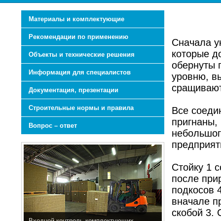
Материалы и комплектующие
Рекомендации по применению
Сначала у
которые д
Объекты и технические решения
обернуты 
Информация для специалистов
уровню, в
сращивают
Документация, презентации
Строительные нормы и правила
Все соеди
пригнаны,
Вопрос – ответ
небольшог
предприят
Стойку 1 с
после при
подкосов 4
вначале пр
скобой 3. 
Входной контроль комплектующих