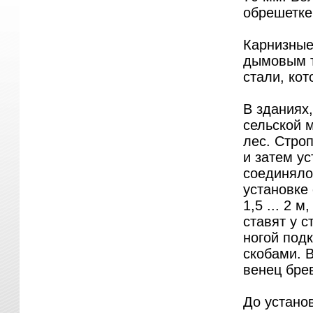
обрешетке
Карнизные
дымовым т
стали, ко
В зданиях
сельской 
лес. Стро
и затем ус
соединяло
установке
1,5 ... 2 м
ставят у с
ногой под
скобами. 
венец брев
До устано