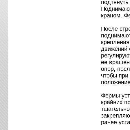
подтянуть
Поднимают
краном. Ф
После стр
поднимают
крепления
движений 
регулирую
ее вращен
опор, пос
чтобы при
положение
Фермы уст
крайних п
тщательно
закрепляю
ранее уст