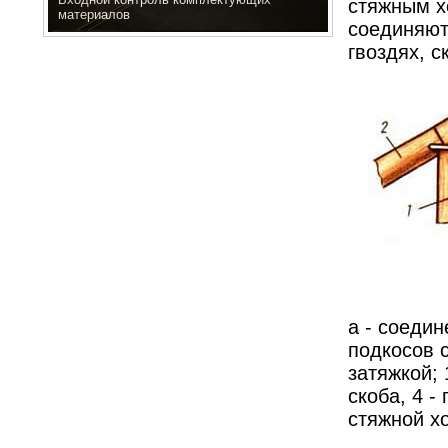
стяжным х
материалов
соединяют
гвоздях, с
а - соедин
подкосов с
затяжкой; 
скоба, 4 -
стяжной хо