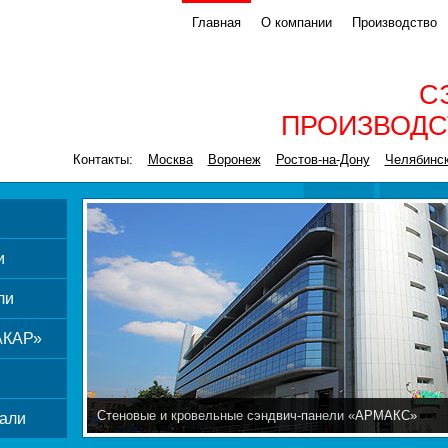
Главная
О компании
Производство
С
ПРОИЗВОДС
Контакты:
Москва
Воронеж
Ростов-на-Дону
Челябинс
и
ли
АКАР»
Стеновые и кровельные сэндвич-панели «АРМАКС»
али