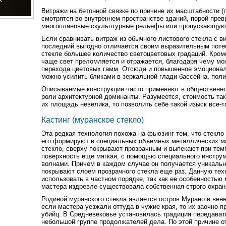
Витражи на бетонной связке по причине их масштабности (
смотрятся во внутреннем пространстве зданий, порой пре
многоплановые скульптурные рельефы или пропускающую 
Если сравнивать витраж из обычного листового стекла с ви
последний выгодно отличается своим выразительным поте
стекле большее количество светоцветовых градаций. Кром
чаще свет преломляется и отражается, благодаря чему м
перехода цветовых гамм. Отсюда и повышенное эмоционал
можно усилить бликами в зеркальной глади бассейна, поли
Описываемые конструкции часто применяют в общественно
роли архитектурной доминанты. Разумеется, стоимость так
их площадь невелика, то позволить себе такой изыск все-т
Кастинг (муранское стекло)
Эта редкая технология похожа на фьюзинг тем, что стекло 
его формируют в специальных объемных металлических ма
стекло, сверху покрывают прозрачным и выпекают при темп
поверхность еще мягкая, с помощью специального инстру
волнами. Причем в каждом случае он получается уникаль
покрывают слоем прозрачного стекла еще раз. Данную тех
использовать в частном порядке, так как ее особенностью 
мастера издревле существовала собственная строго охран
Родиной муранского стекла является остров Мурано в венец
если мастера уезжали оттуда в чужие края, то их заочно 
убийц. В Средневековье установилась традиция передават
небольшой группе продолжателей дела. По этой причине о