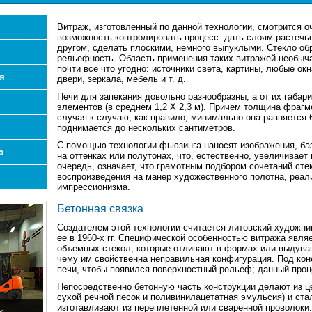
Витраж, изготовленный по данной технологии, смотрится о
возможность контролировать процесс: дать слоям растечься
другом, сделать плоскими, немного выпуклыми. Стекло об
рельефность. Область применения таких витражей необыч
почти все что угодно: источники света, картины, любые ок
я
двери, зеркала, мебель и т. д.
Печи для запекания довольно разнообразны, а от их габар
элементов (в среднем 1,2 X 2,3 м). Причем толщина фрагм
случая к случаю; как правило, минимально она равняется 6
поднимается до нескольких сантиметров.
С помощью технологии фьюзинга наносят изображения, баз
а
на оттенках или полутонах, что, естественно, увеличивает
очередь, означает, что грамотным подбором сочетаний ст
воспроизведения на манер художественного полотна, реали
импрессионизма.
Бетонная связка
Создателем этой технологии считается литовский художник
ее в 1960-х гг. Специфической особенностью витража явл
объемных стекол, которые отливают в формах или выдуваю
чему им свойственна неправильная конфигурация. Под кон
печи, чтобы появился поверхностный рельеф; данный про
Непосредственно бетонную часть конструкции делают из це
сухой речной песок и поливинилацетатная эмульсия) и ста
изготавливают из переплетенной или сваренной проволоки.
х