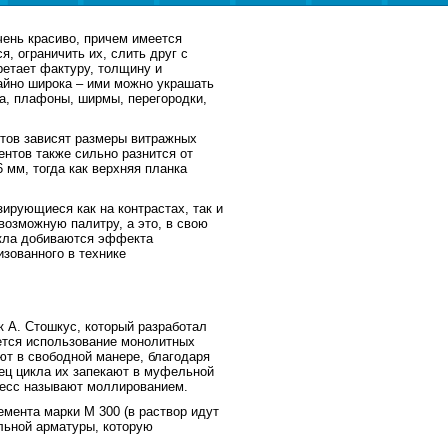
чень красиво, причем имеется
, ограничить их, слить друг с
ретает фактуру, толщину и
айно широка – ими можно украшать
на, плафоны, ширмы, перегородки,
итов зависят размеры витражных
ентов также сильно разнится от
 мм, тогда как верхняя планка
ирующиеся как на контрастах, так и
 возможную палитру, а это, в свою
екла добиваются эффекта
зованного в технике
 А. Стошкус, который разработал
яется использование монолитных
т в свободной манере, благодаря
ец цикла их запекают в муфельной
цесс называют моллированием.
мента марки М 300 (в раствор идут
льной арматуры, которую