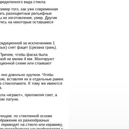
ределенного вида стекла.
ример того, как уже современная
ать разноцветные рельефные
ы их изготовления, умер. Другие
уясь на некоторые оставшиеся
традиционной за исключением 1
ых) снят фацет (срезана грань).
 Причем, чтобы фаска была
ной не менее 4 мм. Монтируют
иционной схеме или спаивают
 оно довольно хрупкое. Чтобы
ие, вставляя их в отдельные рамки.
 стеклопакете. К тому же имеются
а.
кла «играют», преломляя свет, а
ом латуни.
ующем: по стеклянной основе
ображение из разнообразных
 переводят на стекло или керамику,
ком воздействуют ультрафиолетом с