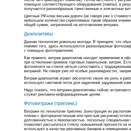
помощью соответствующего оборудования (лампы), в резул
получаются разнообразные таинственные и элегантные вит
Цветные УФ-клеи весьма дороги (не говоря уже о стоимост
небольшое количество скрепляемых таким образом элемен
общей сумме, затраченной на изготовление витража.
Диапозитивы
Данная технология довольно молода. В принципе, это обыч
помимо того, здесь используются разнообразные фотограф
с помощью фототравления.
Как правило, витраж-диапозитив находит применение в оф
при остеклении проемов торговых павильонов, витрин. Ест
фотопечати на стекле нельзя сопоставить с традиционным
витражей. Не говоря уже об особых разновидностях, напри
Витраж-диапозитив играет абсолютно такую же роль и работа
использует световой поток для наделения задуманной ком
Надо сказать, что витражи-диапозитивы сейчас встречаютс
служат рекламно-информационным целям.
Фотовитражи (триплекс)
Витражи по технологии триплекс (конструкция из располож
пленки с фотореалистичным или простым рисунком) отлич
долговечностью и безопасностью, поскольку специальная 
позволяет рассыпаться стеклу повышенной прочности на ос
используют в качестве рекламных банеров в помещениях и