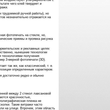
ьтате чего клей твердеет и
ражи.
и трудоемкой ручной работы), но
тов незначительно отражается на
ная фотопечать на стекле, но,
ические приемы и проявка рисунка
ормительских и рекламных целях
ественно, нынешние технологии
и технологиями получения
мер 3-мерной фотопечати (3D).
ет так же, как классический, т. е.
позиции определенным характером.
я достаточно редко и обычно
енной между 2 стекол лавсановой
аются красочностью,
полиграфическая пленка не
колки. Такие витражи часто
ли на улице. Впрочем, этим область