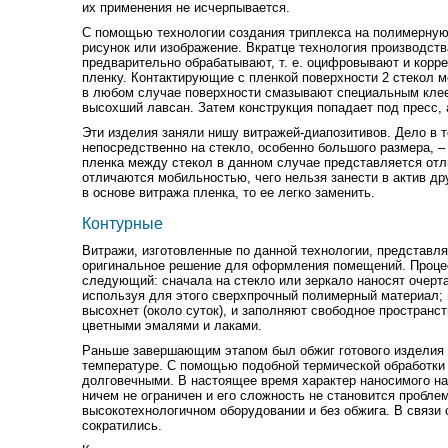
их применения не исчерпывается.
С помощью технологии создания триплекса на полимерную
рисунок или изображение. Вкратце технология производст
предварительно обрабатывают, т. е. оцифровывают и корре
пленку. Контактирующие с пленкой поверхности 2 стекол м
в любом случае поверхности смазывают специальным кле
высохший лавсан. Затем конструкция попадает под пресс, 
Эти изделия заняли нишу витражей-диапозитивов. Дело в т
непосредственно на стекло, особенно большого размера, –
пленка между стекол в данном случае представляется от
отличаются мобильностью, чего нельзя занести в актив др
в основе витража пленка, то ее легко заменить.
Контурные
Витражи, изготовленные по данной технологии, представля
оригинальное решение для оформления помещений. Проце
следующий: сначала на стекло или зеркало наносят очерт
используя для этого сверхпрочный полимерный материал; 
высохнет (около суток), и заполняют свободное простран
цветными эмалями и лаками.
Раньше завершающим этапом был обжиг готового изделия 
температуре. С помощью подобной термической обработки
долговечными. В настоящее время характер наносимого на
ничем не ограничен и его сложность не становится пробле
высокотехнологичном оборудовании и без обжига. В связи 
сократились.