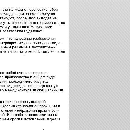
 пленку можно перенести любой
ва следующая: сначала рисунок
ктируют, после чего выводят на
огут матировать или гравировать, но
ем и укладывают между ними
а остаток клея удаляют.
ом, что нанесение изображения
 мероприятие довольно дорогое, а
личным решением. Фотовитражи
угих типов витражей. К тому же если
ют собой очень интересное
сс производства в общем виде
ания необходимого рисунка,
потом дожидаются, когда контур
ство между контурами специальными
в печи при очень высокой
 изделия становились прочными и
 стекло изображения практически
мой. Вся работа производится на
с чем сроки изготовления изделия