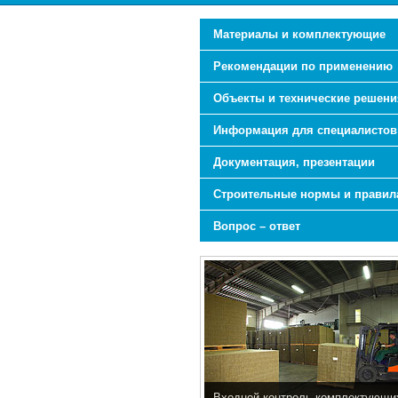
Материалы и комплектующие
Рекомендации по применению
Объекты и технические решени
Информация для специалистов
Документация, презентации
Строительные нормы и правил
Вопрос – ответ
Входной контроль комплектующи