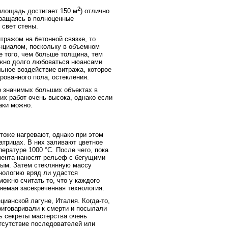
2
площадь достигает 150 м
) отлично
вращаясь в полноценные
свет стены.
тражом на бетонной связке, то
нциалом, поскольку в объемном
е того, чем больше толщина, тем
ожно долго любоваться нюансами
ьное воздействие витража, которое
рованного пола, остекления.
 значимых больших объектах в
их работ очень высока, однако если
аки можно.
тоже нагревают, однако при этом
трицах. В них заливают цветное
ературе 1000 °C. После чего, пока
мента наносят рельеф с бегущими
ным. Затем стеклянную массу
нологию вряд ли удастся
можно считать то, что у каждого
яемая засекреченная технология.
ианской лагуне, Италия. Когда-то,
приговаривали к смерти и посылали
ь секреты мастерства очень
тсутствие последователей или