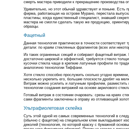
смерть мастера приводили к прекращению производства оп
Удивительно, но этот обычай здравствует и поныне. Есть п
фирма, работающая на острове Мурано, перестала выпуск
пластины, когда единственный специалист, знавший секрет
мастера не смогли сделать такую же продукцию, ориентир
образцы.
Фацетный
Данная технология практически в точности соответствует 
детали: по краям стеклянных фрагментов (всех или некотор
Из таких ограненных секций и собирают фацетный витраж.
достаточно широкой и эффектной, требуется стекло толщи
кусочки стекла чаще в крепкие латунные профили по трад
аналогично технологии Тиффани.
Хотя стекло способно прослужить сколько угодно времени,
несколько укрепить его, большие плоскости дробят на мелк
Витраж можно усилить и латунным профилем, разместить в
технологии создания витражей на основе акрилового стекл
Готовый витраж в состоянии очаровать: срезы на краях сте
сами фрагменты заключены в оправу из отливающей золот
Ультрафиолетовая склейка
Суть этой одной из самых современных технологий в след
(обычно с фацетом) на специальном клее выкладывают из
деколей (технология, по которой краску с бумажной основы
после чего фиксируют обжигом). Потом на стекло с рисун