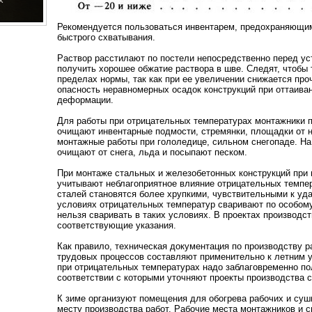
Рекомендуется пользоваться инвентарем, предохраняющим
быстрого схватывания.
Раствор расстилают по постели непосредственно перед ус
получить хорошее обжатие раствора в шве. Следят, чтобы
пределах нормы, так как при ее увеличении снижается про
опасность неравномерных осадок конструкций при оттаиван
деформации.
Для работы при отрицательных температурах монтажники 
очищают инвентарные подмости, стремянки, площадки от н
монтажные работы при гололедице, сильном снегопаде. Н
очищают от снега, льда и посыпают песком.
При монтаже стальных и железобетонных конструкций при н
учитывают неблагоприятное влияние отрицательных темпе
сталей становятся более хрупкими, чувствительными к уда
условиях отрицательных температур сваривают по особому
нельзя сваривать в таких условиях. В проектах производс
соответствующие указания.
Как правило, техническая документация по производству ра
трудовых процессов составляют применительно к летним 
при отрицательных температурах надо заблаговременно по
соответствии с которыми уточняют проекты производства 
К зиме организуют помещения для обогрева рабочих и суш
месту производства работ. Рабочие места монтажников и 