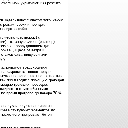
 съемными укрытиями из брезента
в заделывают с учетом того, какую
, режим, сроки и порядок
изводства работ.
 смесью (раствором) с
ми). Бетонную смесь (раствор)
обилях с оборудованием для
вор) защищают от ветра и
 стыков схватившуюся или
оду.
 используют воздуходувки,
рева закрепляют инвентарную
немедленно заполняют полость стыка
ыках производят с помощью греющей
помощью греющих проводов,
ролируют в стыке обычными
 во время прогрева до набора 70 %
 опалубки ее устанавливают в
тогрева стыкуемых элементов до
 после чего прогревают бетон
 например инвентарная