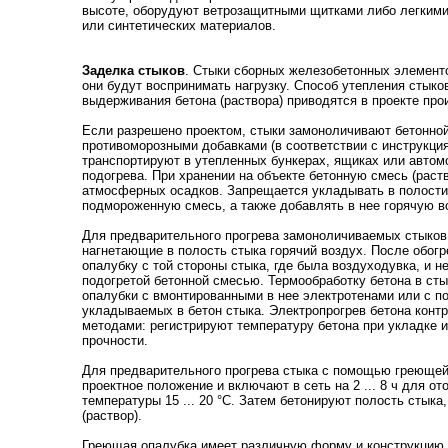
высоте, оборудуют ветрозащитными щитками либо легкими
или синтетических материалов.
Заделка стыков
. Стыки сборных железобетонных элементо
они будут воспринимать нагрузку. Способ утепления стыков
выдерживания бетона (раствора) приводятся в проекте про
Если разрешено проектом, стыки замоноличивают бетонной
противоморозными добавками (в соответствии с инструкция
транспортируют в утепленных бункерах, ящиках или автом
подогрева. При хранении на объекте бетонную смесь (раст
атмосферных осадков. Запрещается укладывать в полости
подмороженную смесь, а также добавлять в нее горячую в
Для предварительного прогрева замоноличиваемых стыков
нагнетающие в полость стыка горячий воздух. После обог
опалубку с той стороны стыка, где была воздуходувка, и 
подогретой бетонной смесью. Термообработку бетона в ст
опалубки с вмонтированными в нее электротенами или с 
укладываемых в бетон стыка. Электропрогрев бетона конт
методами: регистрируют температуру бетона при укладке и
прочности.
Для предварительного прогрева стыка с помощью греющей
проектное положение и включают в сеть на 2 ... 8 ч для о
температуры 15 ... 20
°
С. Затем бетонируют полость стыка,
(раствор).
Греющая опалубка имеет различную форму и конструкцию,