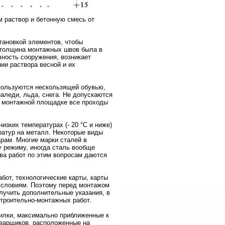
 раствор и бетонную смесь от
тановкой элементов, чтобы
 толщина монтажных швов была в
чность сооружения, возникает
ии раствора весной и их
пользуются нескользящей обувью,
аледи, льда, снега. Не допускаются
а монтажной площадке все проходы
изких температурах (- 20
°
С и ниже)
ратур на металл. Некоторые виды
рам. Многие марки сталей в
 режиму, иногда сталь вообще
тва работ по этим вопросам даются
бот, технологические карты, карты
условиям. Поэтому перед монтажом
лучить дополнительные указания, в
строительно-монтажных работ.
илки, максимально приближенные к
сварщиков, расположенные на