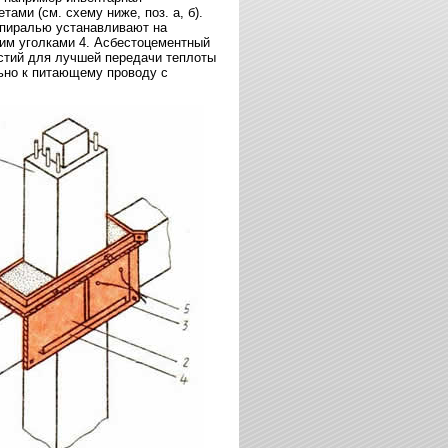
ми (см. схему ниже, поз. а, б).
спиралью устанавливают на
ним уголками 4. Асбестоцементный
рстий для лучшей передачи теплоты
ьно к питающему проводу с