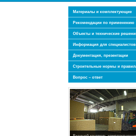
Материалы и комплектующие
Рекомендации по применению
Объекты и технические решени
Информация для специалистов
Документация, презентации
Строительные нормы и правил
Вопрос – ответ
Входной контроль комплектующи