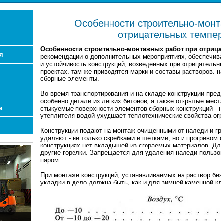
Особенности строительно-монт
отрицательных темпе
Особенности строительно-монтажных работ при отриц
я
рекомендации о дополнительных мероприятиях, обеспечи
и устойчивость конструкций, возведенных при отрицательн
проектах, там же приводятся марки и составы растворов, 
сборные элементы.
Во время транспортирования и на складе конструкции пред
особенно детали из легких бетонов, а также открытые мес
а
стыкуемые поверхности элементов сборных конструкций - 
утеплителя водой ухудшает теплотехнические свойства о
Конструкции подают на монтаж очищенными от наледи и гр
удаляют - не только скребками и щетками, но и прогревом
конструкциях нет вкладышей из сгораемых материалов. Дл
другие горелки. Запрещается для удаления наледи пользо
паром.
При монтаже конструкций, устанавливаемых на раствор без
укладки в дело должна быть, как и для зимней каменной к
х