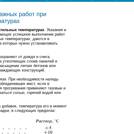
ажных работ при
ратурах
ательных температурах
. Указания и
вающих успешное выполнение работ
ых температурах, даются в
на которых нужно устанавливать
охраняют от дождя и снега,
та утепляющих слоев панелей и
насыщение легких бетонов или
граждающих конструкций.
язи. При необходимости наледь
 обледеневших мест, если в
я прогревания применяют газовые и
ваться солью, горячей водой или
 добавок, температура его в момент
ладки, в следующих пределах: