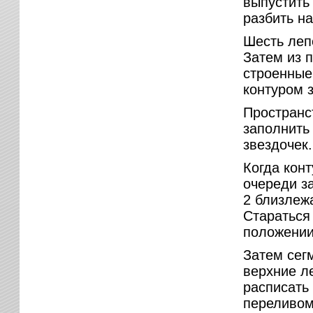
выпустить
разбить н
Шесть леп
Затем из 
строенные
контуром з
Пространс
заполнить
звездочек.
Когда кон
очереди за
2 близлежа
Стараться
положении
Затем сег
верхние л
расписать
переливом