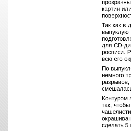
прозрачны
картин ил
поверхност
Так как в
выпуклую 
подготовл
для CD-ди
росписи. Р
всю его ок
По выпукл
немного тр
разрывов,
смешалась
Контуром 
так, чтоб
чашелисти
окрашиван
сделать 5