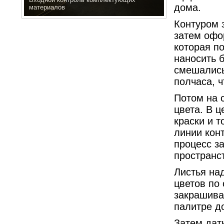
дома.
материалов
Контуром 
затем офо
которая п
наносить б
смешались
полчаса, ч
Потом на с
цвета. В 
краски и т
линии кон
процесс з
пространст
Листья на
цветов по
закрашива
палитре д
Затем дат