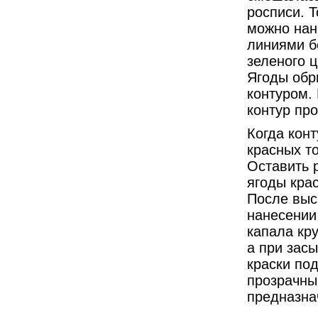
росписи. 
можно нан
линиями б
зеленого ц
Ягоды обр
контуром.
контур про
Когда конт
красных то
Оставить 
ягоды крас
После выс
нанесении 
капала кр
а при засы
краски под
прозрачны
предназна