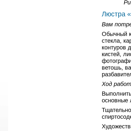
Ри
Люстра 
Вам потр
Обычный к
стекла, к
контуров 
кистей, л
фотографи
ветошь, ва
разбавите
Ход рабо
Выполнить 
основные 
Тщательно
спиртосод
Художеств