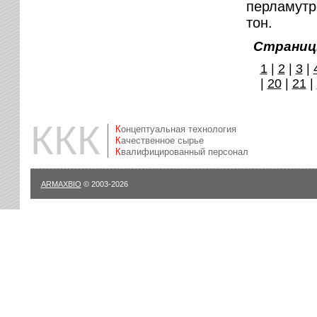
перламутр
тон.
Страниц
1
|
2
|
3
|
|
20
|
21
|
ККК
Концептуальная технология
Качественное сырье
Квалифицированный персонал
ARMAXBIO
© 2003-2026