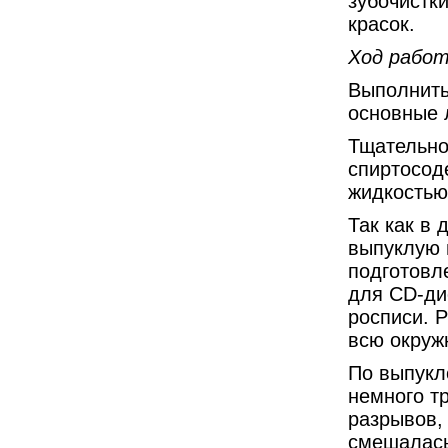
зубочистки
красок.
Ход рабо
Выполнить 
основные 
Тщательно
спиртосод
жидкостью
Так как в
выпуклую 
подготовл
для CD-ди
росписи. Р
всю окруж
По выпукл
немного тр
разрывов,
смешалась