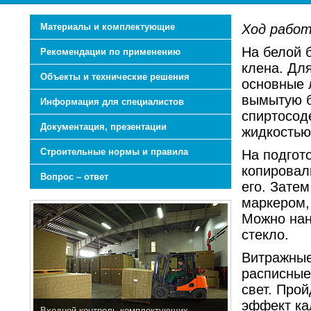
Материалы и комплектующие
Ход рабо
На белой 
Рекомендации по применению
клена. Для
Объекты и технические решения
основные 
вымытую б
Информация для специалистов
спиртосод
Документация, презентации
жидкостью
Строительные нормы и правила
На подгот
копироваль
Вопрос – ответ
его. Зате
маркером,
Можно нан
стекло.
Витражные
расписные
свет. Прой
эффект ка
Входной контроль комплектующих