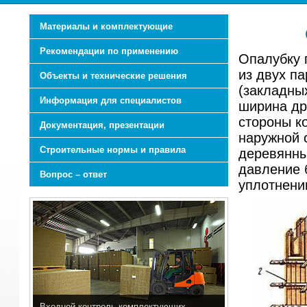
Материалы и комплектующие
Рекомендации по применению
Опалубку 
из двух п
Объекты и технические решения
(закладны
Информация для специалистов
ширина др
стороны к
Документация, презентации
наружной 
Строительные нормы и правила
деревянны
давление 
Вопрос – ответ
уплотнени
Входной контроль комплектующих