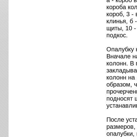
а - короб 
короба кол
короб, 3 -
клинья, б 
щиты, 10 -
подкос.
Опалубку 
Вначале н
колонн. В
закладыва
колонн на
образом, 
прочерчен
подносят 
устанавлив
После уст
размеров,
опалубки,