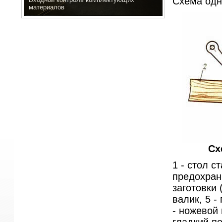
Схема одн
материалов
Сх
1 - стол с
предохран
заготовки
валик, 5 -
- ножевой 