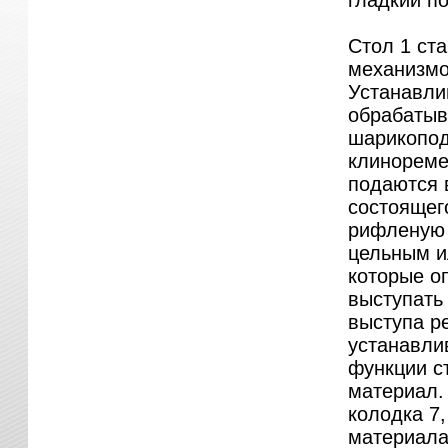
гладкий по
Стол 1 ст
механизмо
Устанавли
обрабатыв
шарикопод
клинореме
подаются 
состоящего
рифленую 
цельным и
которые о
выступать
выступа р
устанавли
функции с
материал.
колодка 7
материала