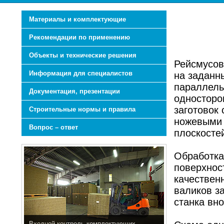
Материалы и комплектующие
Рекомендации по применению
Объекты и технические решения
Рейсмусов
Информация для специалистов
на заданн
параллель
Документация, презентации
односторо
заготовок
Строительные нормы и правила
ножевыми 
Вопрос – ответ
плоскосте
Обработка
поверхнос
качествен
валиков з
станка вн
Входной контроль комплектующих