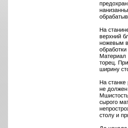
предохрани
нанизанны
обрабатыв
На станин
верхний б
ножевым в
обработки
Материал 
торец. Пр
ширину ст
На станке
не должен 
Мшистость
сырого ма
непростро
столу и п