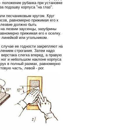
- положение рубанка при установке
за подошву корпуса "на глаз".
или песчаниковым кругом. Круг
осов, равномерно прижимая его к
, лезвие должно быть
на лезвии заусенцы, зазубрины
авномерно прижимая его к оселку.
 линейкой или угольником.
 случае ее годности закрепляют на
влением строгания. Затем надо
 верстака слегка вперед, а правую
 ног и небольшом наклоне корпуса
 рук в полный размах, равномерно
овую часть, левой - рог.