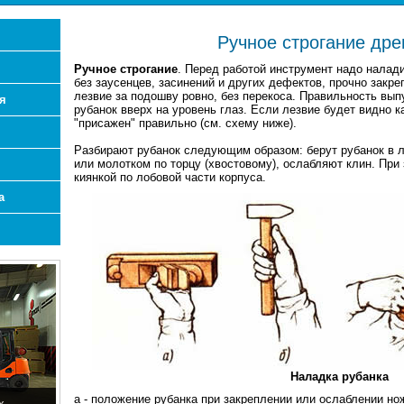
Ручное строгание др
Ручное строгание
. Перед работой инструмент надо налади
без заусенцев, засинений и других дефектов, прочно закреп
лезвие за подошву ровно, без перекоса. Правильность вып
я
рубанок вверх на уровень глаз. Если лезвие будет видно ка
"присажен" правильно (см. схему ниже).
Разбирают рубанок следующим образом: берут рубанок в ле
или молотком по торцу (хвостовому), ослабляют клин. При
киянкой по лобовой части корпуса.
а
Наладка рубанка
а - положение рубанка при закреплении или ослаблении нож
х