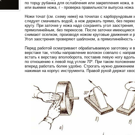
по торцу рубанка для ослабления или закрепления ножа, в 
или выемке ножа, г - проверка правильности выпуска ножа 
Ножи точат (см. схему ниже) на точилах с карборундовым 
следует смачивать водой, а нож держать прямо, без перек
кругу. При заточке у ножа надо сохранять угол заострения
прямолинейным, без перекосов. После заточки имеющиеся 
снимают оселком, производя ножом круговые движения и р
Угол заострения проверяют шаблоном, а прямолинейность -
Перед работой осматривают обрабатываемую заготовку и в
верстаке так, чтобы направление волокон совпало с напра
встать к верстаку вполоборота, поставив левую ногу вдоль
по отношению к левой под углом 70º. При таком положении
вперед работать более удобно. Строгать нужно движением
нажимая на корпус инструмента. Правой рукой держат хвост