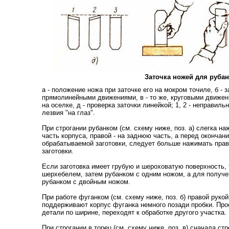
Заточка ножей для руба
а - положение ножа при заточке его на мокром точиле, б - 
прямолинейными движениями, в - то же, круговыми движени
на оселке, д - проверка заточки линейкой; 1, 2 - неправильно
лезвия "на глаз".
При строгании рубанком (см. схему ниже, поз. а) слегка 
часть корпуса, правой - на заднюю часть, а перед окончание
обрабатываемой заготовки, следует больше нажимать право
заготовки.
Если заготовка имеет грубую и шероховатую поверхность,
шерхебелем, затем рубанком с одним ножом, а для получен
рубанком с двойным ножом.
При работе фуганком (см. схему ниже, поз. б) правой рукой
поддерживают корпус фуганка немного позади пробки. Про
детали по ширине, переходят к обработке другого участка.
При строгании в торец (см. схему ниже, поз. в) сначала стр