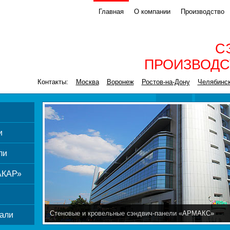
Главная
О компании
Производство
С
ПРОИЗВОДС
Контакты:
Москва
Воронеж
Ростов-на-Дону
Челябинс
и
ли
АКАР»
Стеновые и кровельные сэндвич-панели «АРМАКС»
али