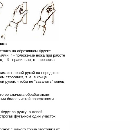
нков
заточка на абразивном бруске
ями, г - положение ножа при работе
, - 3 - правильно; е - проверка
нажимают левой рукой на переднюю
м строгания, т. е. в конце
й рукой, чтобы не "завалить" конец
 то ее сначала обрабатывают
ия более чистой поверхности -
 берут за ручку, а левой
строгав фуганком один участок
огают с одного торца заготовки от