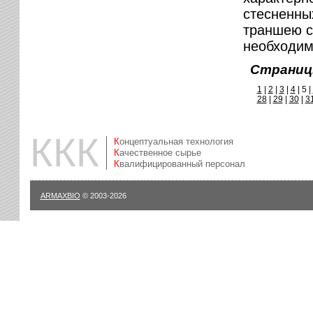
стесненны
траншею с
необходим
Страниц
1
|
2
|
3
|
4
|
5 |
28
|
29
|
30
|
3
ККК
Концептуальная технология
Качественное сырье
Квалифицированный персонал
ARMAXBIO
© 2003-2026