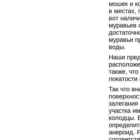
мошек и к
в местах, 
вот налич
муравьев о
достаточно
муравьи п
воды.
Наши пред
расположе
также, что
покатости 
Так что вн
поверхнос
залегания
участка и
колодцы. 
определит
анероид. Р
соответств