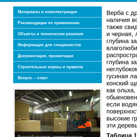
Материалы и комплектующие
Верба с д
наличия в
Рекомендации по применению
также сви
и черная, 
Объекты и технические решения
глубина з
Информация для специалистов
влаголюби
распростра
Документация, презентации
глубина за
Строительные нормы и правила
неглубоко
гусиная ла
Вопрос – ответ
конский ща
как ольха,
обыкновен
если водян
поверхнос
высокие г
эти деревь
Таблица 1
Входной контроль комплектующих