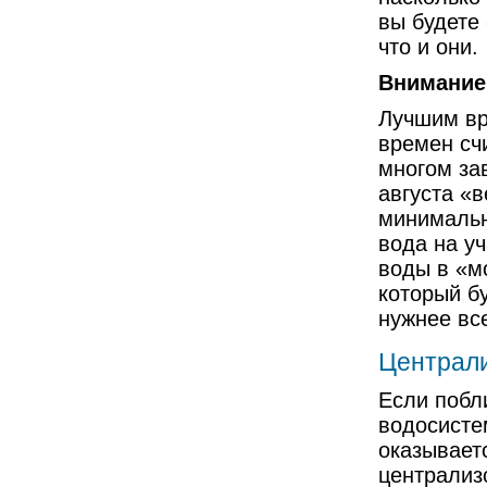
вы будете
что и они.
Внимание
Лучшим вр
времен счи
многом за
августа «в
минимальны
вода на уч
воды в «м
который бу
нужнее все
Централ
Если побл
водосисте
оказывает
централиз