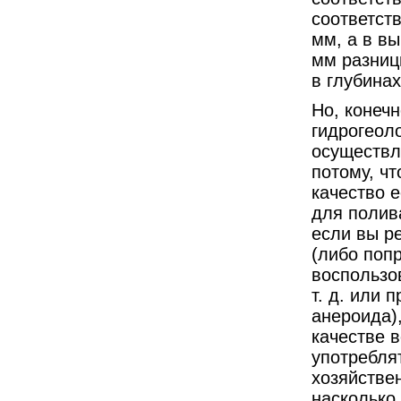
соответст
мм, а в вы
мм разниц
в глубинах
Но, конеч
гидрогеол
осуществл
потому, чт
качество е
для полива
если вы р
(либо поп
воспользо
т. д. или 
анероида)
качестве 
употребля
хозяйствен
насколько 