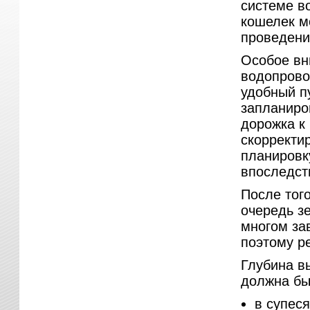
системе в
кошелек м
проведени
Особое вн
водопрово
удобный п
запланиро
дорожка к 
скорректи
планировк
впоследст
После того
очередь з
многом за
поэтому р
Глубина в
должна бы
в супеся