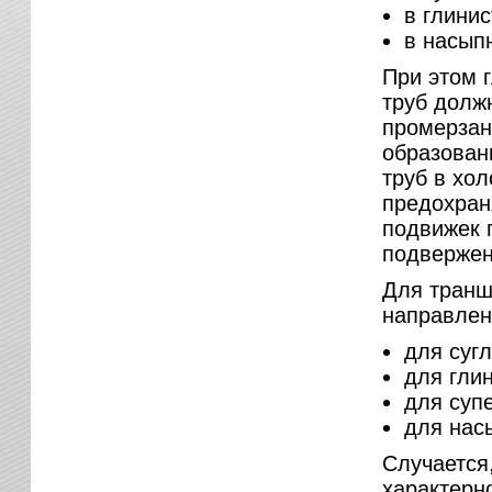
в глинис
в насыпн
При этом 
труб долж
промерзани
образован
труб в хол
предохран
подвижек 
подвержен
Для транш
направлен
для сугл
для глин
для супе
для насы
Случается
характерно