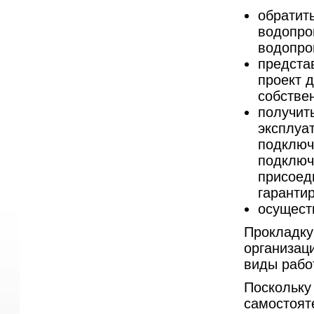
обратит
водопро
водопро
предста
проект 
собствен
получит
эксплуа
подключ
подключ
присоед
гарантир
осущест
Прокладку
организац
виды рабо
Поскольку
самостоят