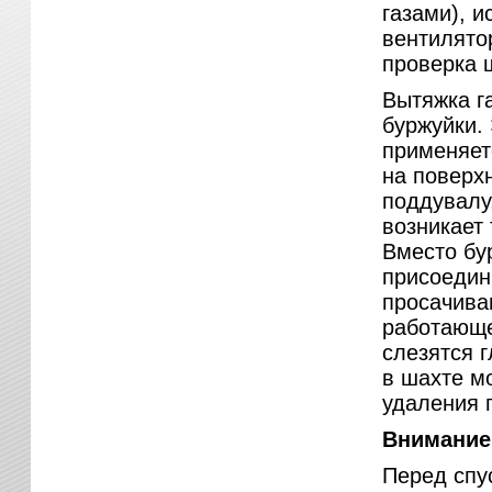
газами), 
вентилято
проверка 
Вытяжка г
буржуйки.
применяетс
на поверх
поддувалу,
возникает 
Вместо бу
присоедини
просачива
работающе
слезятся г
в шахте м
удаления г
Внимание
Перед спу