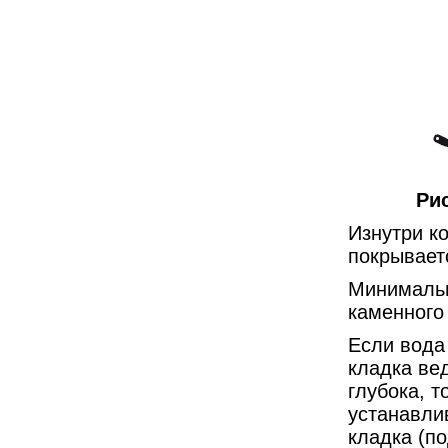
Рис
Изнутри к
покрывает
Минимальн
каменного 
Если вода 
кладка ве
глубока, 
устанавли
кладка (п