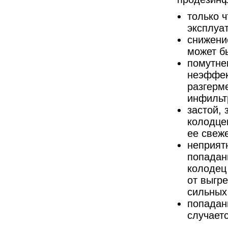
только 
эксплуа
снижени
может б
помутне
неэффек
разгерм
инфильт
застой, 
колодце
ее свеж
неприятн
попадан
колодец
от выгре
сильных
попадан
случает