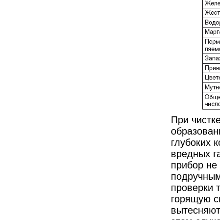
При чистк
образован
глубоких 
вредных г
прибор не 
подручным
проверки т
горящую св
вытесняют