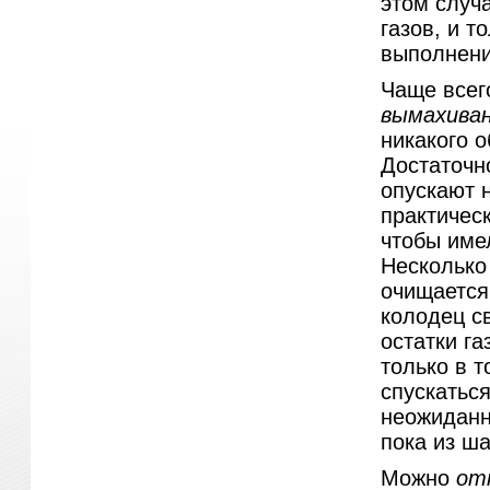
этом случ
газов, и т
выполнени
Чаще всег
вымахива
никакого 
Достаточн
опускают н
практичес
чтобы име
Несколько
очищается
колодец с
остатки га
только в т
спускаться
неожиданно
пока из ш
Можно
отк