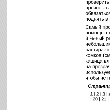
проверить
прочность
обвязатьс
поднять в 
Самый про
помощью х
3 %-ный ра
небольшим
растирает
комков (с
кашица вл
на прозра
используе
чтобы не 
Страниц
1
|
2
|
3
|
|
20
|
21
|