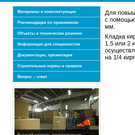
Материалы и комплектующие
Для повыш
с помощью
Рекомендации по применению
мм.
Объекты и технические решения
Кладка ки
1,5 или 2
Информация для специалистов
осуществл
Документация, презентации
на 1/4 кир
Строительные нормы и правила
Вопрос – ответ
Входной контроль комплектующих