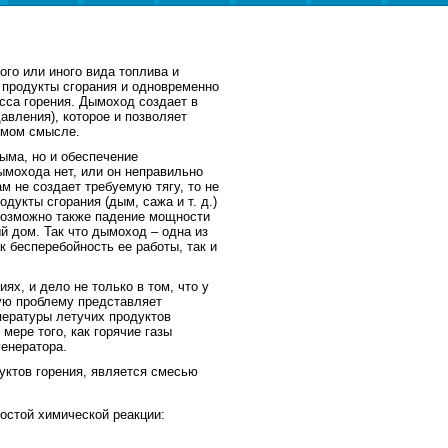
го или иного вида топлива и
 продукты сгорания и одновременно
сса горения. Дымоход создает в
вления), которое и позволяет
ямом смысле.
ыма, но и обеспечение
мохода нет, или он неправильно
м не создает требуемую тягу, то не
дукты сгорания (дым, сажа и т. д.)
Возможно также падение мощности
й дом. Так что дымоход – одна из
 бесперебойность ее работы, так и
х, и дело не только в том, что у
ую проблему представляет
пературы летучих продуктов
мере того, как горячие газы
генератора.
уктов горения, является смесью
остой химической реакции: