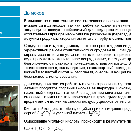
Дымоход
Большинство отопительных систем основано на сжигании то
нуждается в дымоходе, так как требуется удалять летучие
«подводить» воздух, необходимый для поддержания проце
я
отопительном приборе необходимое разрежение (перепад да
летучим продуктам сгорания вылетать в трубу в самом пр
Следует помнить, что дымоход – это не просто удаление д
эффективной работы отопительного оборудования. Если ды
спроектирован, или не установлен, или по каким-то причина
будет работать и отопительное оборудование, а летучие про
благополучно отправятся в помещение, отравляя воздух. 
а
теплогенератора и, как следствие, некомфортный, холодны
важнейших частей системы отопления, обеспечивающая как
безопасность использования.
Дымоходу приходится работать в очень агрессивных условия
летучих продуктов сгорания высокая температура. Основн
кислотный конденсат, который выпадает при снижении тем
сгорания – а именно это и происходит в трубе дымохода по 
продвигаются по ней на свежий воздух, удаляясь от тепло
Кислотный конденсат, образующийся при охлаждении прод
серной (H
SO
) и угольной кислот (H
CO
).
2
4
2
3
Образование угольной кислоты происходит в результате пр
СО
+ Н
О <=> Н
СО
,
2
2
2
3
х