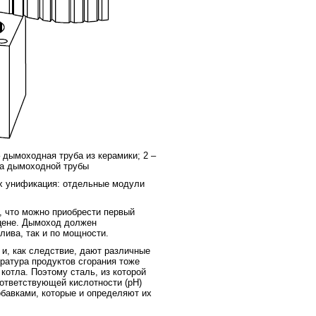
 дымоходная труба из керамики; 2 –
ка дымоходной трубы
х унификация: отдельные модули
, что можно приобрести первый
цене. Дымоход должен
лива, так и по мощности.
и, как следствие, дают различные
ература продуктов сгорания тоже
котла. Поэтому сталь, из которой
ответствующей кислотности (рН)
обавками, которые и определяют их