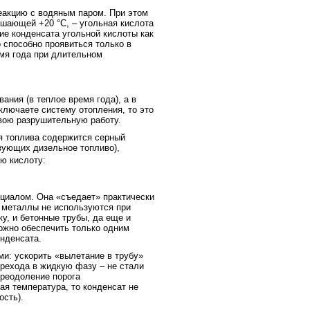
реакцию с водяным паром. При этом
ышающей +20 °C, – угольная кислота
ие конденсата угольной кислоты как
 способно проявиться только в
мя года при длительном
ания (в теплое время года), а в
ключаете систему отопления, то это
свою разрушительную работу.
ия топлива содержится серный
зующих дизельное топливо),
ую кислоту:
циалом. Она «съедает» практически
и металлы не используются при
у, и бетонные трубы, да еще и
ожно обеспечить только одним
нденсата.
и: ускорить «вылетание в трубу»
ерехода в жидкую фазу – не стали
преодоление порога
я температура, то конденсат не
ость).