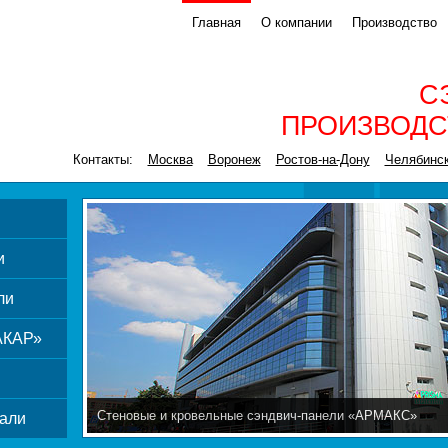
Главная
О компании
Производство
С
ПРОИЗВОДС
Контакты:
Москва
Воронеж
Ростов-на-Дону
Челябинс
и
ли
АКАР»
Стеновые и кровельные сэндвич-панели «АРМАКС»
али