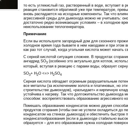
то есть углекислый газ, растворенный в воде, вступает в 
реакция становится обратимой уже при температуре, прев
вновь распадается на исходные компоненты. Так что влиян
агрессивной среды для дымохода можно не учитывать: оно
достаточно редко возникающих условиях – в холодное вре
неиспользовании теплогенератора.
Примечание
Если вы используете загородный дом для сезонного прожив
холодное время года бываете в нем наездами и при этом в
как раз тот случай, когда угольная кислота может начать 
С серной кислотой ситуация сложнее. В продуктах сгоран
ангидрид SO
(особенно это актуально для котлов, исполь
3
который, вступая в реакцию с парами воды, образует серн
SO
+ H
O <=> H
SO
3
2
2
4
Серная кислота обладает огромным разрушительным потен
все металлы (за исключением золота и платиновых, но эт
строительстве дымоходов), «разъедает» и кирпичную кладк
устойчива к нагреву. Так что долгожительство дымохода м
способом: воспрепятствовать образованию агрессивного ко
Помешать образованию конденсатов можно двумя способам
продуктов сгорания (чтобы они не успели охладиться до п
конденсатом на стенках дымохода) и обеспечить быстрое 
конденсатообразования (если в дымоходе стабильно высока
образуется – для его образования нужна холодная поверхн