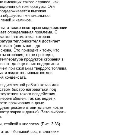
е имеющих такого сервиса, как
ределенной температуры. Эти
 поддерживается высокая
та образуется минимальное
печей и каминов.
лы, а также некоторые модификации
кает определенная проблема. С
ается автоматика, которая
ратура теплоносителя достигает
тывает (опять же – до
снова. Это приводит к тому, что
ты сгорания, то не проходят,
 температура продуктов сгорания в
ивных, да еще в них содержится
чем при сжигании твердого топлива,
вых и жидкотопливных котлов
ия конденсата.
от дискретной работы котла или
твом быстро нагреваться под
тсутствии такого воздействия.
нерентабелен, так как ведет к
ости проживания в доме
одном режиме отопительном котле
осту жарко и душно). Зато выбрать
.
стойкой к кислотам (Рис. 3.36).
аток – большой вес, в «легких»