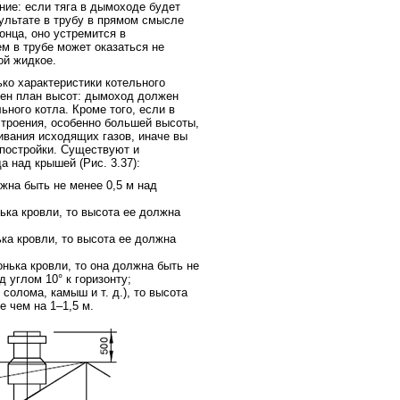
ие: если тяга в дымоходе будет
ультате в трубу в прямом смысле
онца, оно устремится в
м в трубе может оказаться не
ой жидкое.
ко характеристики котельного
жен план высот: дымоход должен
ьного котла. Кроме того, если в
строения, особенно большей высоты,
ивания исходящих газов, иначе вы
постройки. Существуют и
 над крышей (Рис. 3.37):
жна быть не менее 0,5 м над
нька кровли, то высота ее должна
ька кровли, то высота ее должна
онька кровли, то она должна быть не
 углом 10° к горизонту;
солома, камыш и т. д.), то высота
 чем на 1–1,5 м.