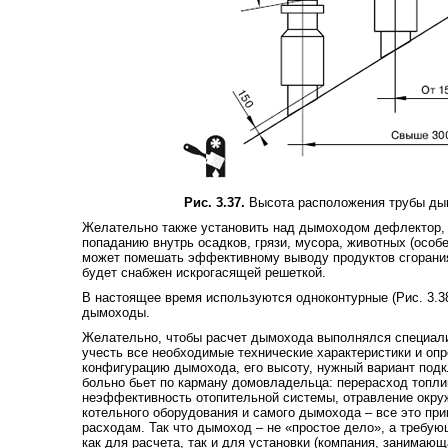
Рис. 3.37.
Высота расположения трубы ды
Желательно также установить над дымоходом дефлектор, 
попаданию внутрь осадков, грязи, мусора, животных (особен
может помешать эффективному выводу продуктов сгорани
будет снабжен искрогасящей решеткой.
В настоящее время используются одноконтурные (Рис. 3.38)
дымоходы.
Желательно, чтобы расчет дымохода выполнялся специали
учесть все необходимые технические характеристики и оп
конфигурацию дымохода, его высоту, нужный вариант подк
больно бьет по карману домовладельца: перерасход топли
неэффективность отопительной системы, отравление окру
котельного оборудования и самого дымохода – все это пр
расходам. Так что дымоход – не «простое дело», а требу
как для расчета, так и для установки (компания, занимаю