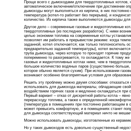
Проще всего с дымоходами для твердотопливных котлов, н
автоматическое включение/отключение при достижении оп
дымоходы могут выполняться из кирпича, в них постоянно
температура (котел-то работает без перерыва), и конденса
количество. Из кирпича также выполняются дымоходы для 
Другое дело – современные газовые и жидкотопливные кот
твердотопливных (из последних разработок). С ними возни
целью экономии топлива на современные котлы устанавлив
позволяет им работать в прерывистом режиме: когда темпе
заданной, котел отключается; как только теплоноситель ос
предварительно заданной температуры), котел включается 
труба дымохода, через которую то проходят горячие продук
попеременно то разогревается, то охлаждается. К тому же
газовых и жидкотопливных котлах ниже, чем в твердотопл
большое количество водяных паров (существенно больше, 
которое обычно является сухим). При использовании газо
возникают особенно благоприятные условия для образован
Решить эту проблему можно двумя способами: отказаться 
использовать для дымохода материалы, обладающие свойс
воздействием горячих газов и медленно охлаждаться при о
Первый вариант – отказ от дискретной работы котла – явно 
перерасходу топлива, а также к определенной некомфортн
(температура в помещениях при постоянно работающем в 
может превысить комфортную, и в помещениях станет попр
для дымохода соответствующий материал ничто не мешает
Можно использовать дымоходы, изготовленные из керамики, 
Но у таких дымоходов есть довольно существенный недост