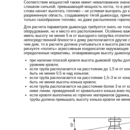
Соответствие мощностей также имеет немаловажное значен
слишком сильной, превышающей мощность котла, то в рез
слова начнет вылетать топливо – не успевая выгорать до к
разреженную область, создаваемую тягой дымохода, приче
только газообразное топливо, но даже распыленное горелк
Для расчета параметров дымохода требуется знать не толь
оборудования, но и место его расположения. Особенно ва
иметь высоту не менее 5 м от выходного патрубка отопител
непосредственной близости к дому располагаются другие 
чем дом, то в расчете должна учитываться и высота рассе
рискуете «полить» агрессивным конденсатом окружающие 
определенные нормативы, оговаривающие высоту дымохода
при наличии плоской кровли высота дымовой трубы дол
уровнем кровли;
если труба располагается на расстоянии до 1,5 м от ко
быть не менее 0,5 м над коньком;
если труба располагается на расстоянии 1,5–3 м от кон
быть не менее высоты конька кровли;
если труба располагается на расстоянии более 3 м от к
ниже линии, проведенной от кровельного конька вниз под
если кровля выполнена из горючих материалов (дранка, 
трубы должна превышать высоту конька кровли не менее