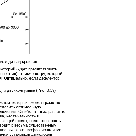
мохода над кровлей
который будет препятствовать
но птиц), а также ветру, который
я. Оптимально, если дефлектор
 и двухконтурные (Рис. 3.39)
стом, который сможет грамотно
ределить оптимальную
лючения. Ошибка в таких расчетах
ва, нестабильность и
жающей среды, недолговечность
иводит к весьма существенным
ющее высокого профессионализма
щаяся установкой дымоходов,