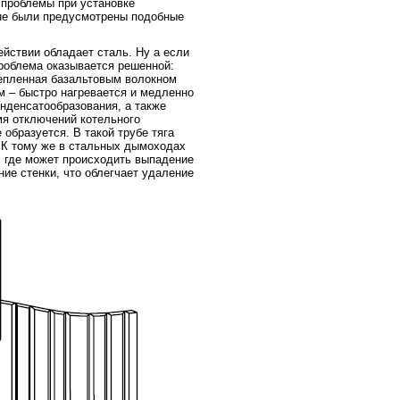
 проблемы при установке
 не были предусмотрены подобные
йствии обладает сталь. Ну а если
роблема оказывается решенной:
епленная базальтовым волокном
м – быстро нагревается и медленно
нденсатообразования, а также
я отключений котельного
 образуется. В такой трубе тяга
. К тому же в стальных дымоходах
, где может происходить выпадение
ние стенки, что облегчает удаление