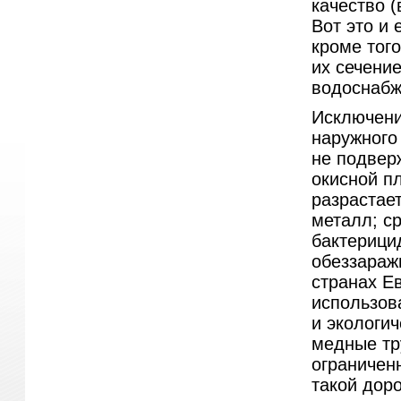
качество 
Вот это и 
кроме того
их сечени
водоснабже
Исключен
наружного
не подвер
окисной пл
разрастае
металл; с
бактерици
обеззараж
странах Е
использов
и экологи
медные тр
ограничен
такой дор