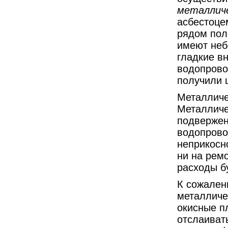
металлич
асбестоце
рядом пол
имеют неб
гладкие в
водопрово
получили 
Металличес
Металличе
подвержен
водопрово
неприкосно
ни на ремо
расходы б
К сожален
металличе
окисные п
отслаиват