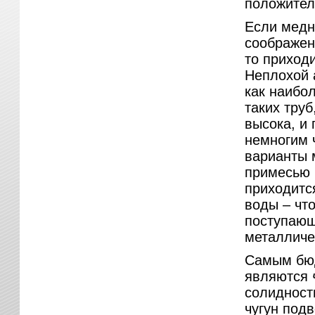
положител
Если медн
соображен
то приход
Неплохой 
как наибо
таких труб
высока, и
немногим 
варианты м
примесью 
приходитс
воды – чт
поступающ
металличе
Самым бюд
являются
солидност
чугун под