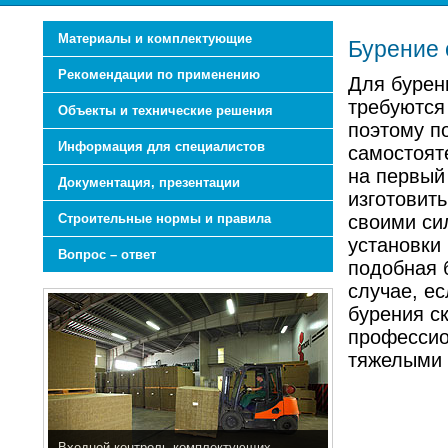
Материалы и комплектующие
Бурение
Рекомендации по применению
Для бурен
требуются
Объекты и технические решения
поэтому п
Информация для специалистов
самостоят
на первый
Документация, презентации
изготовит
Строительные нормы и правила
своими сил
установки 
Вопрос – ответ
подобная 
случае, ес
бурения с
профессио
тяжелыми 
Входной контроль комплектующих