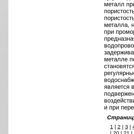
металл при
пористост
пористость
металла, 
при промо
предназна
водопрово
задержива
металле п
становятс
регулярны
водоснабж
является 
подвержен
воздействи
и при пер
Страниц
1
|
2
|
3
|
|
20
|
21
|