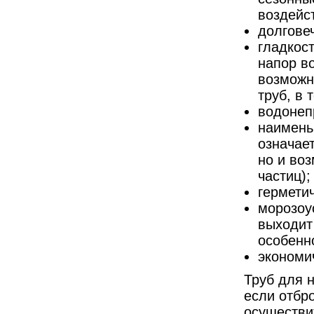
воздейст
долгове
гладкост
напор в
возможн
труб, в 
водонеп
наимень
означае
но и во
частиц);
герметич
морозоу
выходит 
особенн
экономи
Труб для 
если отбро
осуществи