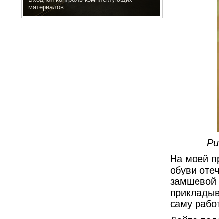
материалов
Ри
На моей п
обуви оте
замшевой 
прикладыв
саму работ