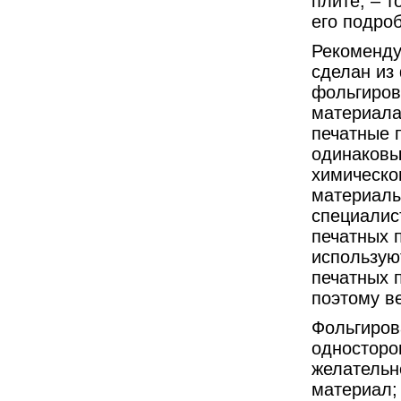
плите, – т
его подро
Рекоменду
сделан из 
фольгиров
материала
печатные 
одинаковы
химическог
материалы
специалис
печатных 
использую
печатных п
поэтому в
Фольгиров
односторо
желательн
материал;