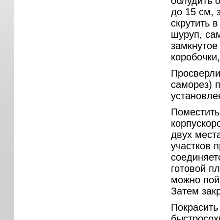
облудить 
до 15 см, 
скрутить 
шуруп, са
замкнутое
коробочки,
Просверли
саморез) 
установлен
Поместить
корпускоро
двух мест
участков 
соединяет
готовой п
можно пой
Затем зак
Покрасить
быстросох