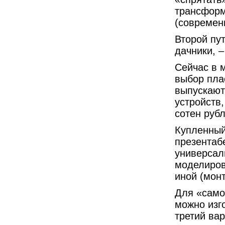
трансформ
(современ
Второй пу
дачники, –
Сейчас в 
выбор пла
выпускают
устройств,
сотен рубл
Купленный
презентаб
универсал
моделиров
иной (мон
Для «само
можно изг
третий вар