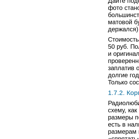
Дайте подс
фото стан
большинст
матовой бу
держался)
Стоимость
50 руб. По
и оригина
проверенн
заплатив 
долгие го
Только сос
1.7.2. Ко
Радиолюби
схему, как
размеры п
есть в нал
размерам 
«спрятать