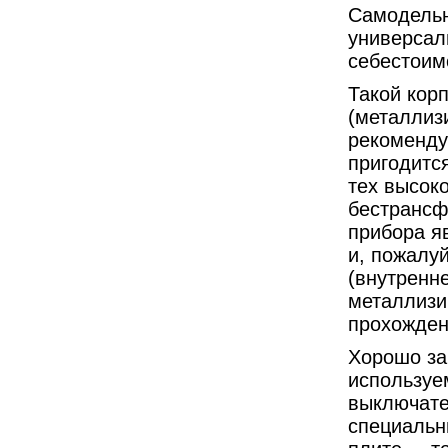
Самодельн
универсал
себестоим
Такой кор
(металлиз
рекоменду
пригодитс
тех высок
бестрансф
прибора я
и, пожалу
(внутренн
металлизи
прохожден
Хорошо за
используем
выключате
специальн