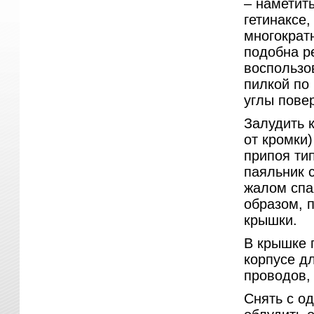
– наметит
гетинаксе
многократн
подобна р
воспользо
пилкой по 
углы пове
Залудить 
от кромки)
припоя ти
паяльник 
жалом спа
образом, 
крышки.
В крышке 
корпусе д
проводов, 
Снять с о