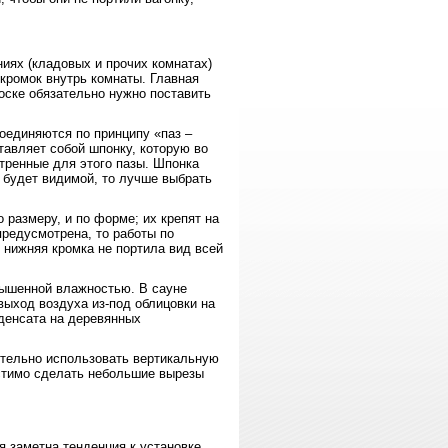
иях (кладовых и прочих комнатах)
 кромок внутрь комнаты. Главная
доске обязательно нужно поставить
оединяются по принципу «паз –
ставляет собой шпонку, которую во
тренные для этого пазы. Шпонка
 будет видимой, то лучше выбрать
 размеру, и по форме; их крепят на
предусмотрена, то работы по
 нижняя кромка не портила вид всей
вышенной влажностью. В сауне
ыход воздуха из-под облицовки на
нденсата на деревянных
ительно использовать вертикальную
стимо сделать небольшие вырезы
я заметна тенденция к установке