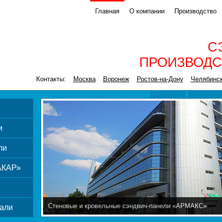
Главная
О компании
Производство
С
ПРОИЗВОДС
Контакты:
Москва
Воронеж
Ростов-на-Дону
Челябинс
и
ли
АКАР»
Стеновые и кровельные сэндвич-панели «АРМАКС»
али