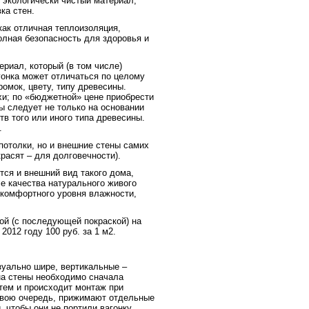
 экологически чистый материал,
ка стен.
как отличная теплоизоляция,
олная безопасность для здоровья и
риал, который (в том числе)
гонка может отличаться по целому
омок, цвету, типу древесины.
хи; по «бюджетной» цене приобрести
 следует не только на основании
тв того или иного типа древесины.
.
потолки, но и внешние стены самих
расят – для долговечности).
тся и внешний вид такого дома,
е качества натурального живого
 комфортного уровня влажности,
ой (с последующей покраской) на
012 году 100 руб. за 1 м2.
уально шире, вертикальные –
на стены необходимо сначала
тем и происходит монтаж при
свою очередь, прижимают отдельные
 чтобы они не портили вагонку,