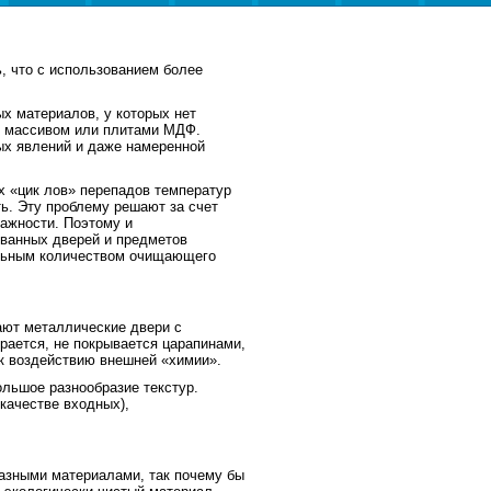
, что с использованием более
х материалов, у которых нет
м массивом или плитами МДФ.
х явлений и даже намеренной
х «цик лов» перепадов температур
ь. Эту проблему решают за счет
ажности. Поэтому и
ванных дверей и предметов
ельным количеством очищающего
ют металлические двери с
рается, не покрывается царапинами,
 к воздействию внешней «химии».
льшое разнообразие текстур.
качестве входных),
азными материалами, так почему бы