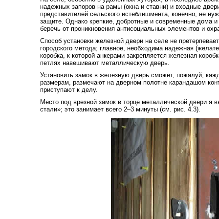
надежных запоров на рамы (окна и ставни) и входные двер
представителей сельского истеблишмента, конечно, не ну
защите. Однако крепкие, добротные и современные дома и 
беречь от проникновения антисоциальных элементов и охр
Способ установки железной двери на селе не претерпевае
городского метода; главное, необходима надежная (желате
коробка, к которой анкерами закрепляется железная коробк
петлях навешивают металлическую дверь.
Установить замок в железную дверь сможет, пожалуй, кажд
размерам, размечают на дверном полотне карандашом кон
приступают к делу.
Место под врезной замок в торце металлической двери я в
стали»; это занимает всего 2–3 минуты (см. рис. 4.3).