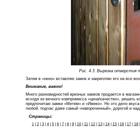
Рис. 4.3. Вырезка отверстия п
Затем в «окно» вставляю замок и закрепляю его на все во
Внимание, важно!
Много разновидностей врезных замков продается в магазина
исходя из вечного компромисса «цена/качество», решать к
предпочитаю замки «Метем» и «Имеко». Но это дело вкуса 
любой, подчас даже самый «навороченный», дорогой и на
Страницы:
1
|
2
|
3
|
4
|
5
|
6
|
7
|
8
|
9
|
10
|
11
|
12
|
13
|
14
|
15
|
16
|
17
|
18