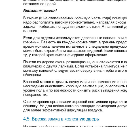
оставляя ее целой.
Внимание, важно!
В сырых (и не отапливаемых большую часть года) помещен
надо располагать вагонку горизонтально, направляя скосы
задача – избежать попадания влаги в стыки. А на нижней 
слезник.
Если для отделки используются деревянные панели, они с
гребень». Паз есть на каждой кромке плит, а гребень пред
время монтажа панелей вставляют в специально предусмо
может быть скрытой или оставаться видимой. Если шпонка
ту, у которой края имеют фигурное оформление.
Панели из дерева очень разнообразны, они отличаются и по
кляммерах с двумя лапками. Если установка плинтуса не 
монтажу панелей следует вести сверху вниз, чтобы в итоге
облицовки.
Вагонкой можно отделать сауну или иное помещение с по
необходимо обеспечить хорошую вентиляцию, обеспечить в
уровне пола и по возможности снизить риск выпадения ко
поверхностях.
С точки зрения организации хорошей вентиляции предпочт
обшивку. Но для небольшого по площади помещения допу
для более эффективной циркуляции воздуха.
4.5. Врезка замка в железную дверь
На селе, особенно в удаленных хуторах, в последнее врем