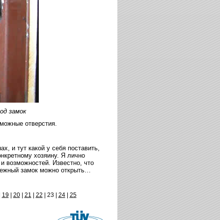
од замок
зможные отверстия.
х, и тут какой у себя поставить,
онкретному хозяину. Я лично
и возможностей. Известно, что
дежный замок можно открыть…
|
19
|
20
|
21
|
22
|
23 |
24
|
25