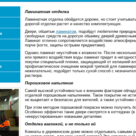
Ламинатная отделка
Ламинатная отделка обойдется дороже, но стоит учитывать
дорогой отделки растет и качество комплектующих.
Двери, обшитые
ламинатом
, подойдут любителям природны
я
свободных средств на дорогую обшивку дверей древесны
Ламинат отлично сопротивляется воздействию атмосферны
порче (когти, зацепы острыми предметами).
Однако ламинат неустойчив к влажности. После нескольки
или прямого воздействия воды ламинат придет в негодност
покупки специальной пленки, защищающей от излишней вл
а
профилактическое очищение мокрой тряпкой для ламиниро
нежелательно; подойдет только сухой способ с незначит
раствора.
Порошковое напыление
Самой высокой устойчивостью к внешним факторам облада
отделкой порошковым напылением. Такое покрытие не исти
не выцветает и безопасно для жителей, а также устойчиво
При этом методом порошковой покраски можно получить бо
Особенно эффектно такие двери смотрятся в коттеджах (в 
«инкрустированные» коваными деталями.
Отделка вагонкой, и не только ей
Комнаты в деревенском доме можно отделывать самыми р
х