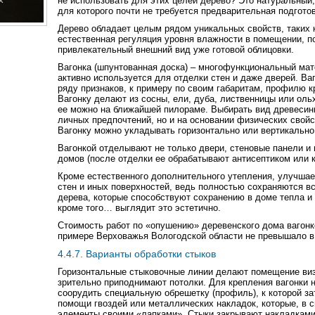
не использовать для этих целей дерево? Это натуральный,
для которого почти не требуется предварительная подготов
Дерево обладает целым рядом уникальных свойств, таких 
естественная регуляция уровня влажности в помещении, п
привлекательный внешний вид уже готовой облицовки.
Вагонка (шпунтованная доска) – многофункциональный мате
активно используется для отделки стен и даже дверей. Ва
ряду признаков, к примеру по своим габаритам, профилю кр
Вагонку делают из сосны, ели, дуба, лиственницы или оль
ее можно на ближайшей пилораме. Выбирать вид древесины
личных предпочтений, но и на основании физических свойс
Вагонку можно укладывать горизонтально или вертикально
Вагонкой отделывают не только двери, стеновые панели и 
домов (после отделки ее обрабатывают антисептиком или к
Кроме естественного дополнительного утепления, улучшае
стен и иных поверхностей, ведь полностью сохраняются вс
дерева, которые способствуют сохранению в доме тепла и
кроме того… выглядит это эстетично.
Стоимость работ по «опушению» деревенского дома вагонк
примере Верховажья Вологодской области не превышало в 2
4.4.7. Варианты обработки стыков
Горизонтальные стыковочные линии делают помещение виз
зрительно приподнимают потолки. Для крепления вагонки 
соорудить специальную обрешетку (профиль), к которой за
помощи гвоздей или металлических накладок, которые, в 
элементы своими «лапками». Стыки закрывают накладками,