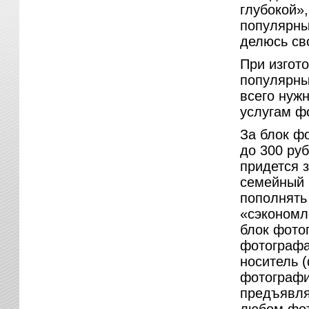
глубокой»,
популярны
делюсь св
При изгот
популярных
всего нужн
услугам ф
За блок фо
до 300 руб
придется 
семейный 
пополнять 
«сэкономл
блок фотог
фотографа
носитель 
фотографи
предъявля