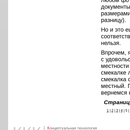
любом фот
документы
размерами 
разницу).
Но и это 
соответст
нельзя.
Впрочем, 
с удовольс
местности 
смекалке 
смекалка с
местный. 
вернемся 
Страниц
1
|
2
|
3
|
4
|
5 |
Концептуальная технология