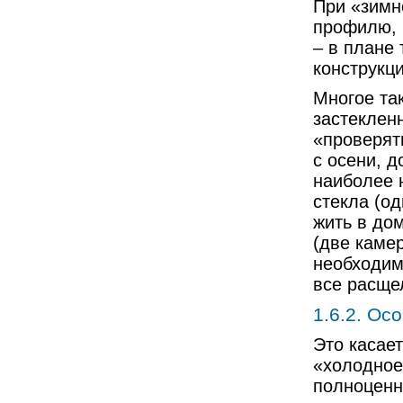
При «зимн
профилю, 
– в плане
конструкци
Многое та
застеклен
«проверят
с осени, д
наиболее 
стекла (о
жить в дом
(две камер
необходим
все расще
1.6.2. Ос
Это касает
«холодное
полноценн