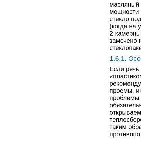
масляный 
мощности 
стекло по
(когда на 
2-камерны
замечено 
стеклопаке
1.6.1. Ос
Если речь 
«пластиком
рекоменду
проемы, и
проблемы 
обязательн
открываем
теплосбер
таким обр
противопол