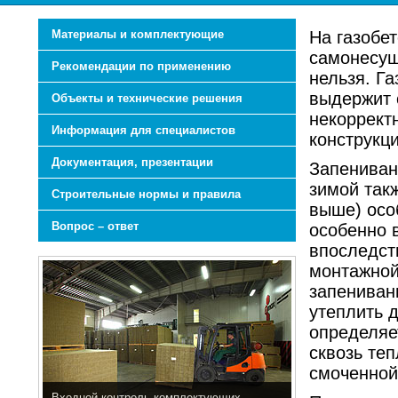
Материалы и комплектующие
На газобет
самонесущ
Рекомендации по применению
нельзя. Га
выдержит 
Объекты и технические решения
некоррект
Информация для специалистов
конструкц
Документация, презентации
Запениван
зимой так
Строительные нормы и правила
выше) осо
Вопрос – ответ
особенно в
впоследст
монтажной
запенивани
утеплить 
определяе
сквозь те
смоченной 
Входной контроль комплектующих