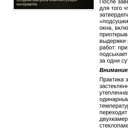
После зав
материалов
для того 
затвердел
«подсушки
окна, вкл
приоткрыв
выдержки 
работ: пр
подсыхает
за одни су
Внимание
Практика 
застеклен
утепленна
одинарным
температу
переходит
двухкамер
стеклопаке