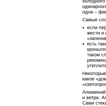
холодного
одинарного
одна – фас
Самые сл
если пе
жести и 
«запенив
есть та
кронште
таком сл
рекомен
утеплит
Некоторые
какое «до
«светопро
Алюминий 
и ветра. 
Сами стек