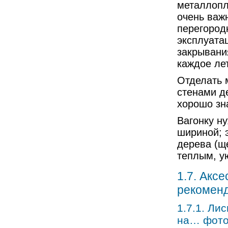
металлопл
очень важн
перегород
эксплуатац
закрывани
каждое ле
Отделать 
стенами д
хорошо зн
Вагонку н
шириной; 
дерева (щ
теплым, у
1.7. Акс
рекомен
1.7.1. Ли
на… фот