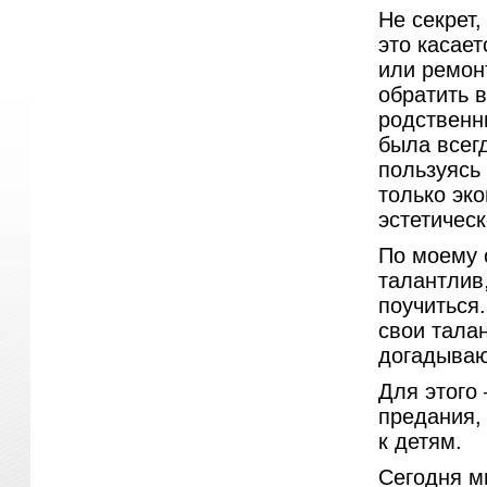
Не секрет
это касает
или ремон
обратить 
родственни
была всегд
пользуясь
только эк
эстетическ
По моему о
талантлив,
поучиться.
свои талан
догадываю
Для этого
предания,
к детям.
Сегодня м