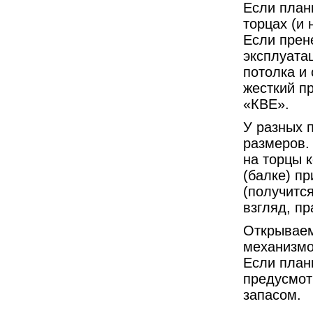
Если план
торцах (и 
Если прен
эксплуата
потолка и
жесткий п
«КВЕ».
У разных 
размеров. 
на торцы к
(балке) п
(получится
взгляд, пр
Открываем
механизмо
Если план
предусмотр
запасом.