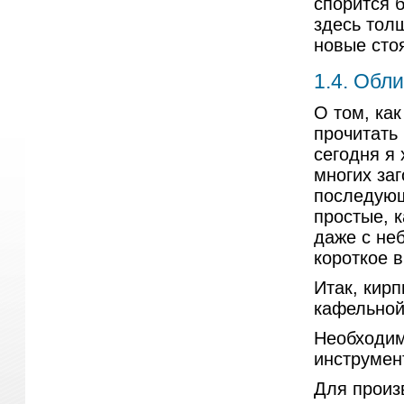
спорится б
здесь тол
новые стоя
1.4. Обл
О том, ка
прочитать 
сегодня я 
многих за
последующ
простые, к
даже с не
короткое 
Итак, кир
кафельной 
Необходим
инструмен
Для произ