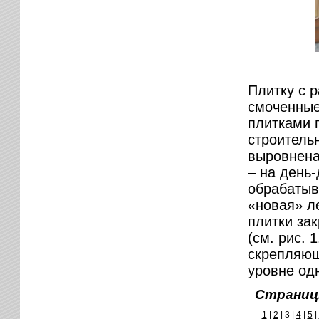
Плитку с 
смоченные
плитками 
строительн
выровнена
– на день
обрабатыв
«новая» л
плитки зак
(см. рис.
скрепляющ
уровне од
Страниц
1
|
2
|
3 |
4
|
5
|