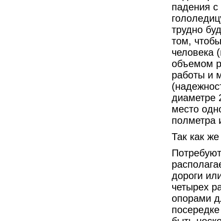
падения с
гололедиц
трудно буд
том, чтоб
человека 
объемом р
работы и м
(надежност
диаметре 
место одн
полметра
Так как же
Потребуют
располага
дороги или
четырех ра
опорами д
посередке