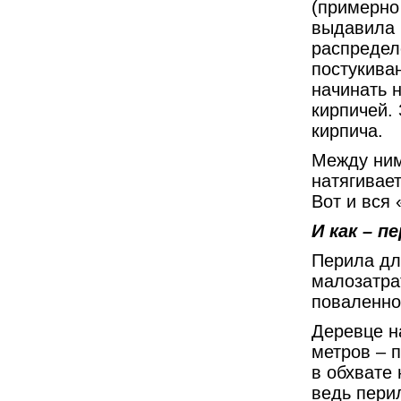
(примерно 
выдавила 
распредел
постукива
начинать 
кирпичей.
кирпича.
Между ним
натягивае
Вот и вся 
И как – п
Перила дл
малозатра
поваленно
Деревце н
метров – 
в обхвате
ведь пери