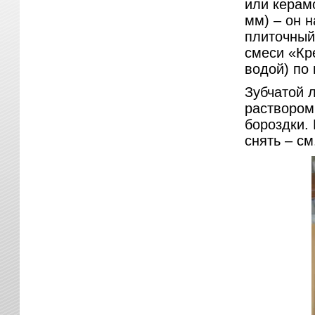
или керам
мм) – он 
плиточны
смеси «Кр
водой) по 
Зубчатой 
раствором
бороздки.
снять – см.