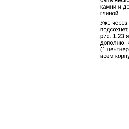
быть неск
камни и д
глиной.
Уже через
подсохнет
рис. 1.23 
дополню, 
(1 центнер
всем корп