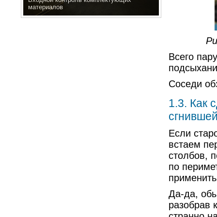
материалов
Ри
Всего пар
подсыхани
Соседи об
1.3. Как
сгнивше
Если стар
встаем пе
столбов, 
по перимет
применить
Да-да, об
разобрав к
странно на