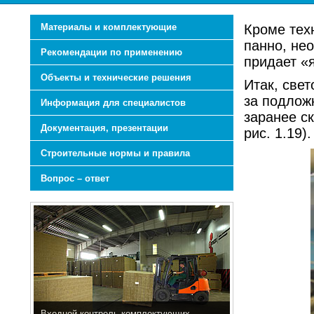
Материалы и комплектующие
Кроме тех
панно, нео
Рекомендации по применению
придает «
Объекты и технические решения
Итак, све
за подлож
Информация для специалистов
заранее с
Документация, презентации
рис. 1.19).
Строительные нормы и правила
Вопрос – ответ
Входной контроль комплектующих