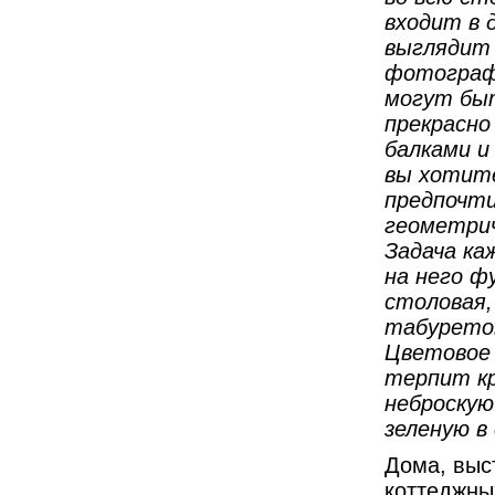
входит в 
выглядит 
фотографи
могут быт
прекрасно
балками и
вы хотит
предпочти
геометрич
Задача ка
на него ф
столовая,
табуретов
Цветовое 
терпит кр
неброскую
зеленую в
Дома, выс
коттеджных