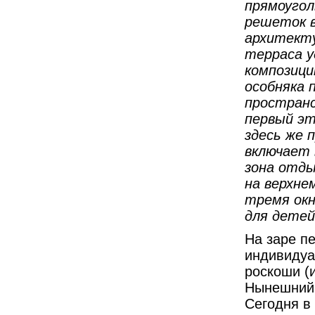
прямоугол
решеток в
архитекту
терраса у
композици
особняка 
пространс
первый эт
здесь же 
включает 
зона отды
на верхне
тремя окн
для детей
На заре п
индивидуа
роскоши (и
Нынешний 
Сегодня в