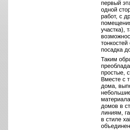
первый эт
одной сто
работ, с 
помещения
участка), 
возможнос
тонкостей
посадка д
Таким обр
преоблада
простые, 
Вместе с 
дома, вып
небольшие
материала
домов в с
линиям, г
в стиле х
объединен