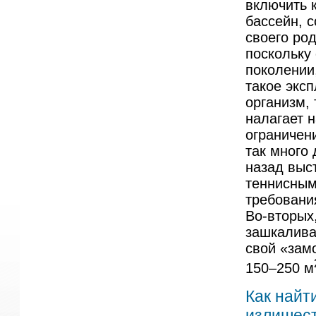
включить 
бассейн, 
своего ро
поскольку
поколении,
такое экс
организм,
налагает 
ограничени
так много
назад выс
теннисным
требования
Во-вторых
зашкалива
свой «зам
150–250 м
Как найт
излишес