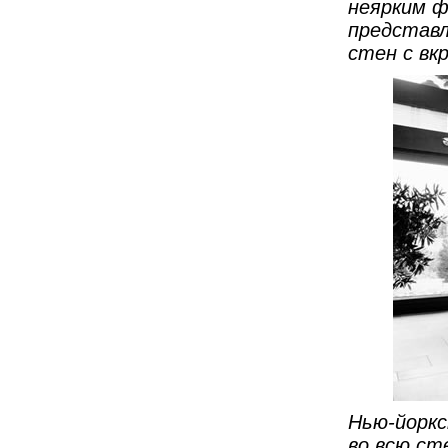
неярким ф
представ
стен с вк
Нью-йоркс
во всю ст