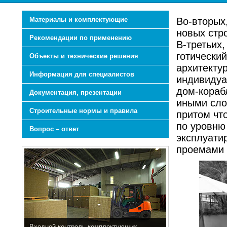
Материалы и комплектующие
Во-вторых
новых стр
Рекомендации по применению
В-третьих
готический
Объекты и технические решения
архитекту
Информация для специалистов
индивидуа
дом-корабл
Документация, презентации
иными сло
Строительные нормы и правила
притом чт
по уровню 
Вопрос – ответ
эксплуати
проемами о
Входной контроль комплектующих