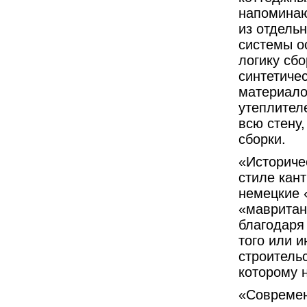
напоминаю
из отдель
системы о
логику сб
синтетиче
материало
утеплител
всю стену
сборки.
«Историче
стиле кан
немецкие 
«мавритан
благодаря
того или и
строитель
которому 
«Современ