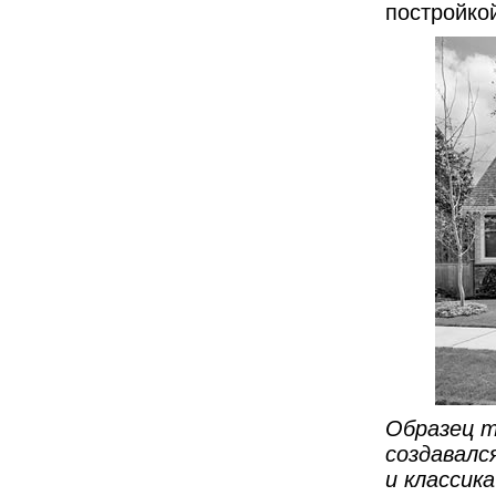
постройко
Образец т
создавалс
и классик