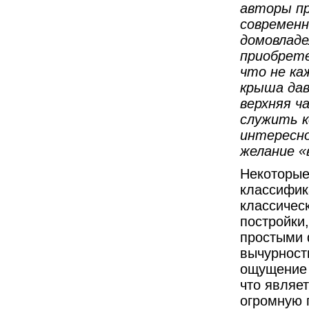
авторы пр
современн
домовладе
приобрете
что не ка
крыша дав
верхняя ч
служить к
интересн
желание 
Некоторые
классифик
классичес
постройки
простыми 
вычурност
ощущение 
что являе
огромную 