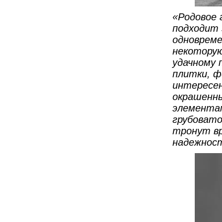
«Родовое 
подходит 
одновреме
некоторую
удачному 
плитки, ф
интересен
окрашенны
элементам
грубовато
тронут вр
надежнос