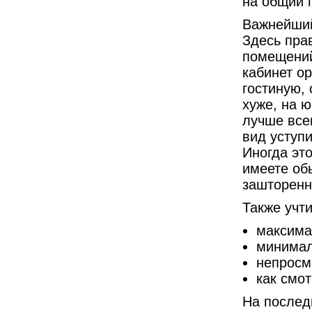
на общий 
Важнейший
Здесь пра
помещений
кабинет ор
гостиную,
хуже, на 
лучше всег
вид уступи
Иногда эт
имеете об
зашторенн
Также учт
максима
минимал
непросм
как смо
На послед