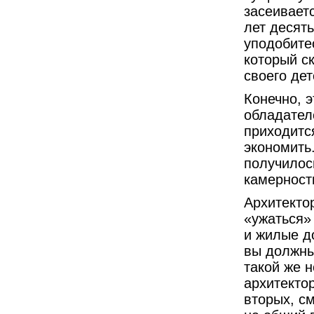
засеивает
лет десять
уподобите
который с
своего дет
Конечно, 
обладателе
приходитс
экономить.
получилос
камерност
Архитекто
«ужаться»
и жилые д
вы должны
такой же 
архитектор
вторых, с