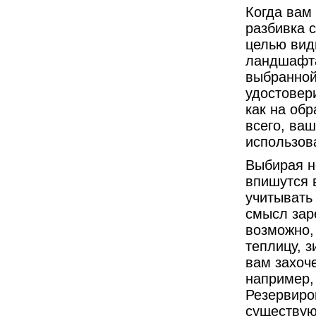
Когда вам
разбивка 
целью вид
ландшафта
выбранной
удостовери
как на обр
всего, ва
использов
Выбирая н
впишутся 
учитывать 
смысл зар
возможно,
теплицу, з
вам захоч
например,
Резервиров
существую