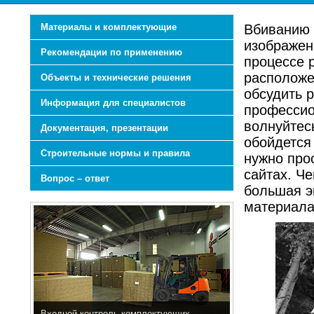
Материалы и комплектующие
Вбиванию 
изображен
Рекомендации по применению
процессе 
расположе
Объекты и технические решения
обсудить р
Информация для специалистов
професси
волнуйтес
Документация, презентации
обойдется
Строительные нормы и правила
нужно про
сайтах. Ч
Вопрос – ответ
большая э
материала
Входной контроль комплектующих