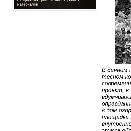
материалов
В данном 
тесном ко
современн
проект, в
вдумчивос
оправданн
в дом ого
площадка 
внутренне
этажа обр