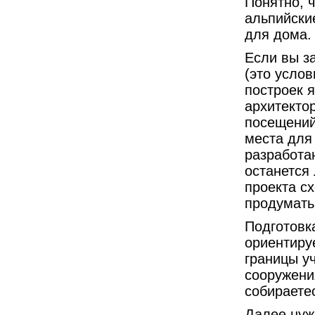
Понятно, 
альпийски
для дома.
Если вы за
(это усло
построек 
архитектор
посещений
места для
разработа
останется 
проекта сх
продумать
Подготовка
ориентируе
границы уч
сооружени
собираетес
Далее нуж