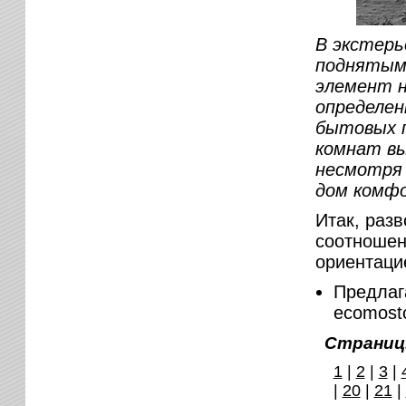
В экстерь
поднятым
элемент н
определен
бытовых п
комнат вы
несмотря 
дом комфо
Итак, раз
соотношен
ориентаци
Предла
ecomosto
Страниц
1
|
2
|
3
|
|
20
|
21
|