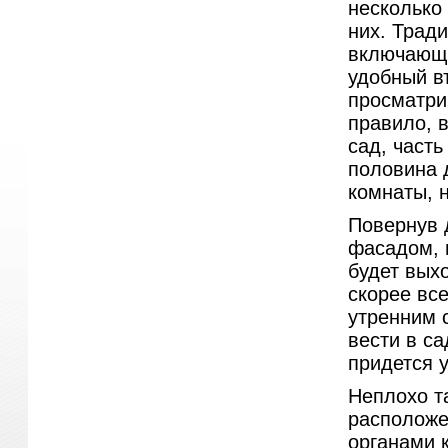
несколько
них. Трад
включающи
удобный въ
просматрив
правило, 
сад, часть
половина 
комнаты, 
Повернув 
фасадом, 
будет вых
скорее все
утренним с
вести в са
придется 
Неплохо та
расположе
органами 