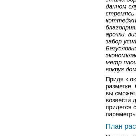
данном сл
стремясь 
коттеджну
благоприя
арочки, в
забор уси
Безусловн
экономкла
метр пло
вокруг до
Придя к о
разметке. 
вы сможете
возвести д
придется 
параметры
План рас