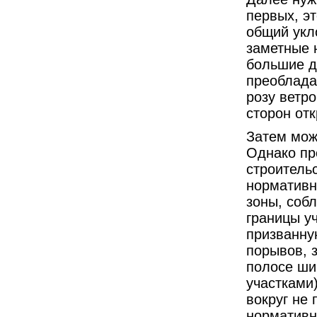
первых, эт
общий укло
заметные 
большие д
преоблада
розу ветр
сторон от
Затем мож
Однако пр
строитель
нормативн
зоны, соб
границы уч
призванну
порывов, з
полосе ши
участками)
вокруг не 
нормативн