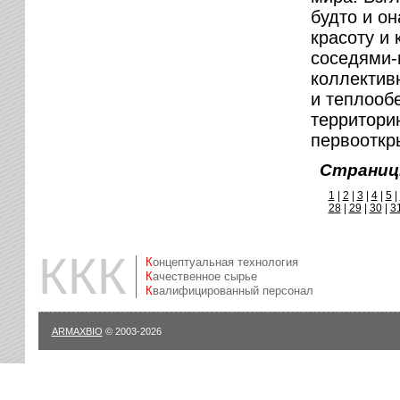
будто и о
красоту и
соседями-
коллектив
и теплооб
территорию
первооткр
Страниц
1
|
2
|
3
|
4
|
5
|
28
|
29
|
30
|
3
ККК
Концептуальная технология
Качественное сырье
Квалифицированный персонал
ARMAXBIO
© 2003-2026