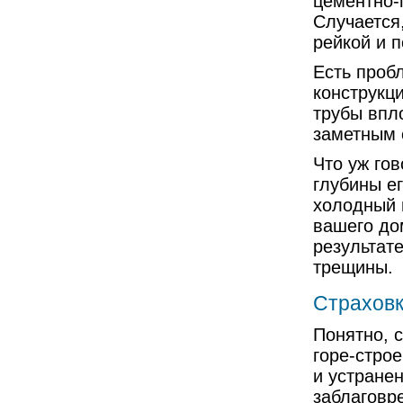
цементно-п
Случается
рейкой и 
Есть проб
конструкц
трубы впл
заметным 
Что уж го
глубины ег
холодный 
вашего до
результат
трещины.
Страховк
Понятно, с
горе-стро
и устране
заблаговр