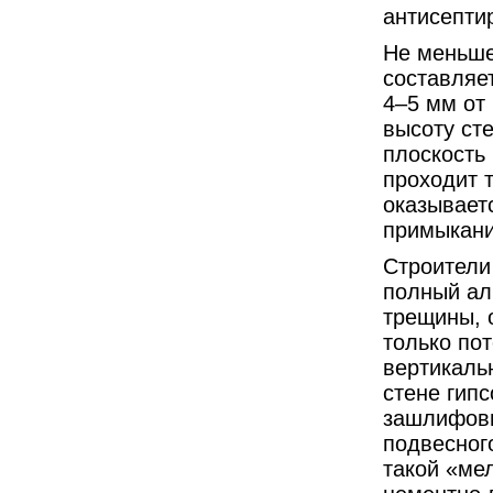
антисепти
Не меньше
составляе
4–5 мм от
высоту ст
плоскость 
проходит 
оказывает
примыкани
Строители
полный ал
трещины, 
только по
вертикаль
стене гипс
зашлифовы
подвесног
такой «ме