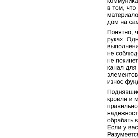
коммуника
в том, что
материало
дом на са
Понятно, ч
руках. Од
выполнени
не соблюд
не покине
канал для
элементов
износ фун
Поднявшис
кровли и 
правильно
надежност
обрабатыв
Если у ва
Разумеется