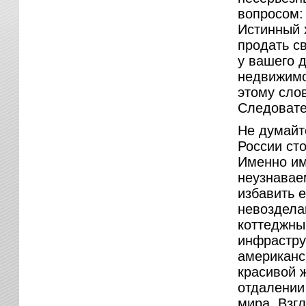
вопросом: 
Истинный 
продать св
у вашего 
недвижимо
этому сло
Следовател
Не думайт
России сто
Именно им
неузнавае
избавить 
невоздела
коттеджным
инфрастру
американс
красивой 
отдалении
мира. Взг