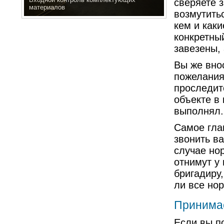
сверяете з
Гусеничный пресс
возмутить
кем и как
конкретны
завезены,
Вы же вно
пожелания
проследит
объекте в 
выполнял.
Самое гла
звонить ва
случае но
отнимут у
бригадиру,
ли все но
Принимае
Если вы по