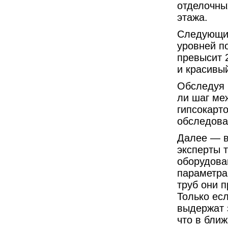
отделочны
этажа.
Следующий
уровней по
превысит 
и красивый
Обследуя 
ли шаг ме
гипсокарт
обследова
Далее — в
эксперты 
оборудова
параметра
труб они 
Только ес
выдержат 
что в ближ