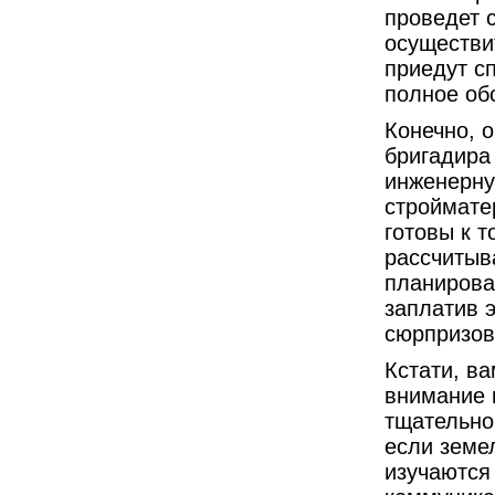
проведет с
осуществи
приедут с
полное об
Конечно, 
бригадира
инженерну
строймате
готовы к т
рассчитыва
планирова
заплатив э
сюрпризов
Кстати, ва
внимание 
тщательно
если земе
изучаются