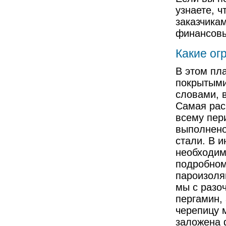
узнаете, 
заказчика
финансовы
Какие ог
В этом пл
покрытыми
словами, 
Самая рас
всему пер
выполнено
стали. В 
необходим
подробном
пароизоля
мы с разо
пергамин, 
черепицу 
заложена 