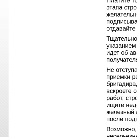
Платите то
этапа стр
желательн
подписыва
отдавайте 
Тщательно
указанием
идет об а
получателя
Не отступ
приемки р
бригадира,
вскроете о
работ, стр
ищите недо
железный 
после под
Возможно, 
несерьезны