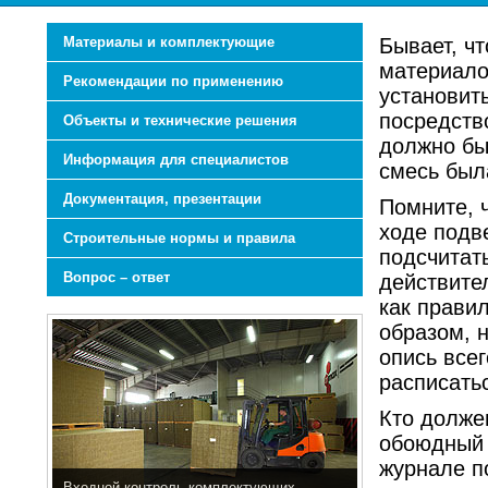
Материалы и комплектующие
Бывает, ч
материало
Рекомендации по применению
установит
посредств
Объекты и технические решения
должно быт
Информация для специалистов
смесь был
Документация, презентации
Помните, ч
ходе подв
Строительные нормы и правила
подсчитат
Вопрос – ответ
действите
как правил
образом, 
опись всег
расписать
Кто долже
обоюдный 
журнале п