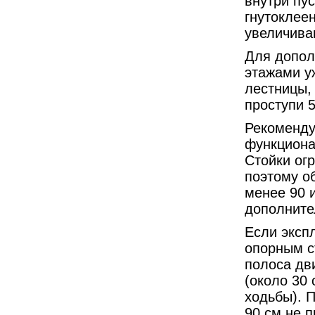
внутри пус
гнутоклее
увеличива
Для допол
этажами у
лестницы,
проступи 5
Рекоменду
функциона
Стойки ог
поэтому о
менее 90 и
дополните
Если эксп
опорным с
полоса дв
(около 30
ходьбы). 
90 см не 