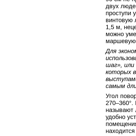
двух люде
проступи у
винтовую 
1,5 м, нец
можно уме
маршевую 
Для эконо
использов
шаг», или
которых в
выступами
самым дли
Угол пово
270–360°.
называют 
удобно ус
помещения
находится