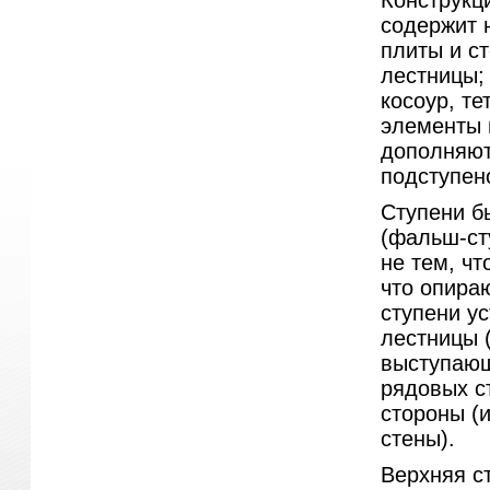
Конструкц
содержит 
плиты и с
лестницы;
косоур, те
элементы 
дополняют
подступен
Ступени б
(фальш-ст
не тем, чт
что опираю
ступени у
лестницы 
выступающ
рядовых с
стороны (и
стены).
Верхняя с