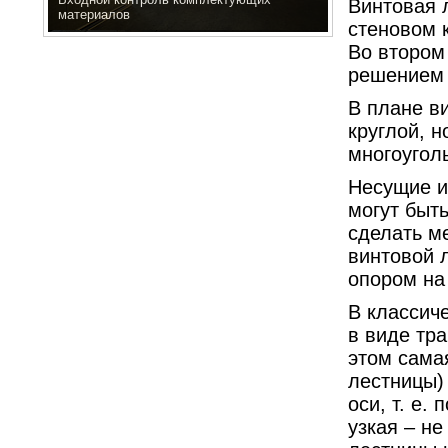
Винтовая 
материалов
стеновом 
Во втором
решением 
В плане в
круглой, н
многоугол
Несущие и
могут быт
сделать м
винтовой 
опором на
В классич
в виде тра
этом сама
лестницы) 
оси, т. е.
узкая – н