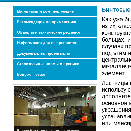
Винтовые
Материалы и комплектующие
Как уже б
Рекомендации по применению
из их клас
конструкц
Объекты и технические решения
больцах, и
Информация для специалистов
случаях п
под этим 
Документация, презентации
центральн
Строительные нормы и правила
металличе
элемент.
Вопрос – ответ
Лестницы 
использую
дополните
основной 
украшения
устанавли
или манса
Входной контроль комплектующих