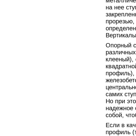
металличе
на нее ст
закреплен
прорезью,
определен
Вертикаль
Опорный с
различных
клееный),
квадратно
профиль), 
железобет
центральн
самих ступ
Но при эт
надежное 
собой, что
Если в ка
профиль (