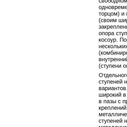
свободном
одновреме
торцом) и
(своим ши
закреплен
опора ступ
косоур. П
нескольки
(комбинир
внутренний
(ступени о
Отдельног
ступеней 
вариантов
широкий в
в пазы с 
креплений.
металличе
ступеней 