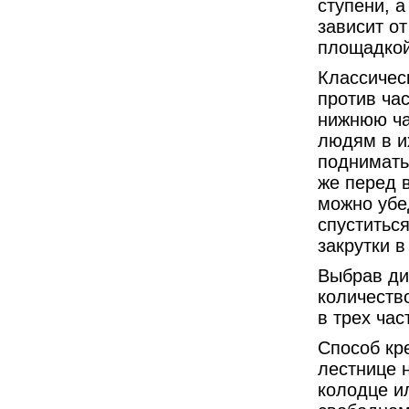
ступени, а
зависит о
площадкой
Классичес
против час
нижнюю ча
людям в и
подниматьс
же перед 
можно убе
спуститьс
закрутки в
Выбрав ди
количеств
в трех час
Способ кр
лестнице 
колодце и