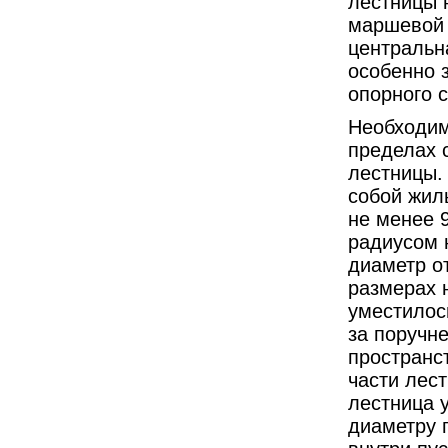
лестницы 
маршевой 
центральн
особенно 
опорного с
Необходим
пределах 
лестницы.
собой жил
не менее 
радиусом 
диаметр о
размерах 
уместилос
за поручн
пространст
части лест
лестница 
диаметру 