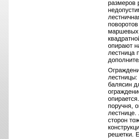
размеров 
недопусти
лестнична
поворотов
маршевых 
квадратно
опирают на
лестница 
дополните
Ограждени
лестницы:
балясин дл
ограждение
опирается
поручня, 
лестнице.
сторон то
конструкци
решетки. 