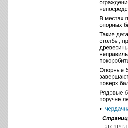
ограждени
непосредст
В местах 
опорных б
Такие дет
столбы, п
древесины
неправиль
покоробить
Опорные б
завершают
поверх ба
Рядовые б
поручне л
чердачн
Страниц
1
|
2
|
3
|
4
|
5
|