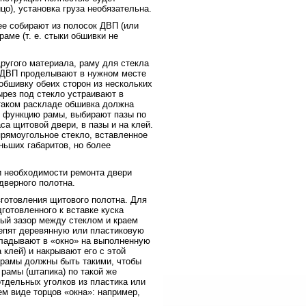
о), установка груза необязательна.
ее собирают из полосок ДВП (или
аме (т. е. стыки обшивки не
ругого материала, раму для стекла
х ДВП проделывают в нужном месте
обшивку обеих сторон из нескольких
ырез под стекло устраивают в
 таком раскладе обшивка должна
ть функцию рамы, выбирают пазы по
са щитовой двери, в пазы и на клей.
прямоугольное стекло, вставленное
ньших габаритов, но более
и необходимости ремонта двери
дверного полотна.
зготовления щитового полотна. Для
дготовленного к вставке куска
ный зазор между стеклом и краем
крепят деревянную или пластиковую
кладывают в «окно» на выполненную
 клей) и накрывают его с этой
 рамы должны быть такими, чтобы
 рамы (штапика) по такой же
тдельных уголков из пластика или
ем виде торцов «окна»: например,