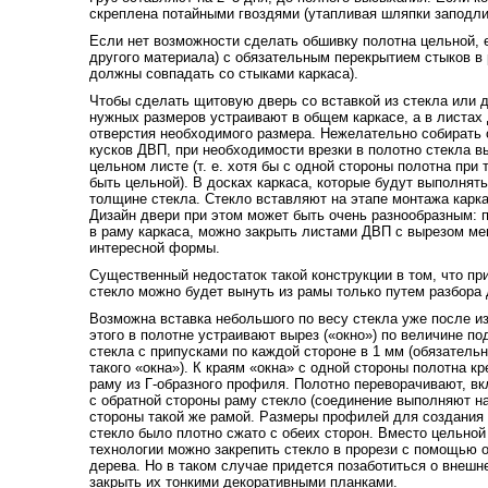
скреплена потайными гвоздями (утапливая шляпки заподлиц
Если нет возможности сделать обшивку полотна цельной, 
другого материала) с обязательным перекрытием стыков в р
должны совпадать со стыками каркаса).
Чтобы сделать щитовую дверь со вставкой из стекла или д
нужных размеров устраивают в общем каркасе, а в листа
отверстия необходимого размера. Нежелательно собирать 
кусков ДВП, при необходимости врезки в полотно стекла в
цельном листе (т. е. хотя бы с одной стороны полотна при
быть цельной). В досках каркаса, которые будут выполня
толщине стекла. Стекло вставляют на этапе монтажа карка
Дизайн двери при этом может быть очень разнообразным: 
в раму каркаса, можно закрыть листами ДВП с вырезом ме
интересной формы.
Существенный недостаток такой конструкции в том, что пр
стекло можно будет вынуть из рамы только путем разбора 
Возможна вставка небольшого по весу стекла уже после и
этого в полотне устраивают вырез («окно») по величине по
стекла с припусками по каждой стороне в 1 мм (обязатель
такого «окна»). К краям «окна» с одной стороны полотна 
раму из Г-образного профиля. Полотно переворачивают, в
с обратной стороны раму стекло (соединение выполняют на
стороны такой же рамой. Размеры профилей для создания
стекло было плотно сжато с обеих сторон. Вместо цельной
технологии можно закрепить стекло в прорези с помощью о
дерева. Но в таком случае придется позаботиться о внешн
закрыть их тонкими декоративными планками.