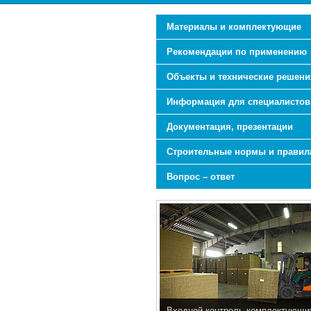
Материалы и комплектующие
Рекомендации по применению
Объекты и технические решени
Информация для специалистов
Документация, презентации
Строительные нормы и правил
Вопрос – ответ
Входной контроль комплектующи