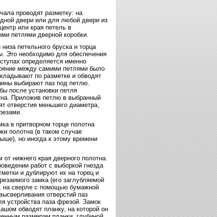
чала проводят разметку: на
одной двери или для любой двери из
ентр или края петель в
ыми петлями дверной коробки.
 низа петельного бруска и торца
ы. Это необходимо для обеспечения
тступах определяется именно
тояние между самими петлями было
икладывают по разметке и обводят
ины выбирают паз под петлю.
бы после установки петля
тна. Приложив петлю в выбранный
ят отверстия меньшего диаметра,
резами.
мка в притворном торце полотна
ки полотна (в таком случае
ыше), но иногда к этому времени
 от нижнего края дверного полотна.
оведении работ с выборкой гнезда
тметки и дублируют их на торец и
резаемого замка (его заглубляемой
я, на сверле с помощью бумажной
 высверливания отверстий паз
я устройства паза фрезой. Замок
ашом обводят планку, на которой он
ченным размерам планки, глубиной,