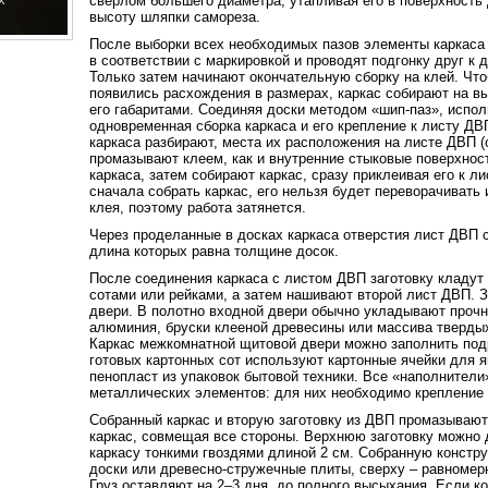
сверлом большего диаметра, утапливая его в поверхность
высоту шляпки самореза.
После выборки всех необходимых пазов элементы каркаса
в соответствии с маркировкой и проводят подгонку друг к 
Только затем начинают окончательную сборку на клей. Что
появились расхождения в размерах, каркас собирают на в
его габаритами. Соединяя доски методом «шип-паз», испол
одновременная сборка каркаса и его крепление к листу ДВ
каркаса разбирают, места их расположения на листе ДВП 
промазывают клеем, как и внутренние стыковые поверхност
каркаса, затем собирают каркас, сразу приклеивая его к л
сначала собрать каркас, его нельзя будет переворачивать
клея, поэтому работа затянется.
Через проделанные в досках каркаса отверстия лист ДВП 
длина которых равна толщине досок.
После соединения каркаса с листом ДВП заготовку кладут 
сотами или рейками, а затем нашивают второй лист ДВП. З
двери. В полотно входной двери обычно укладывают проч
алюминия, бруски клееной древесины или массива твердых 
Каркас межкомнатной щитовой двери можно заполнить по
готовых картонных сот используют картонные ячейки для яи
пенопласт из упаковок бытовой техники. Все «наполнители
металлических элементов: для них необходимо крепление
Собранный каркас и вторую заготовку из ДВП промазывают
каркас, совмещая все стороны. Верхнюю заготовку можно 
каркасу тонкими гвоздями длиной 2 см. Собранную констр
доски или древесно-стружечные плиты, сверху – равномер
Груз оставляют на 2–3 дня, до полного высыхания. Если к