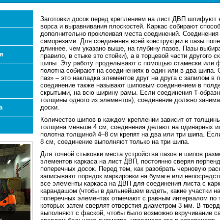
Заготовки досок перед креплением на лист ДВП шлифуют 
ворса и выравнивания плоскостей. Каркас собирают способ
дополнительно проклеивая места соединений. Соединения 
саморезами. Для соединения всей конструкции в пазы по
длиннее, чем указано выше, на глубину пазов. Пазы выбира
я
правило, в стыке это стойки), а в торцевой части другого
шипы. Эту работу проделывают с помощью стамески или 
полотна собирают на соединениях в один или в два шипа. 
паз» – это накладка элементов друг на друга с запилом в
соединение также называют шиповым соединением в полд
скрытыми, на всю ширину рамы. Если соединения Т-образн
толщины одного из элементов), соединение должно занима
а
доски.
Количество шипов в каждом креплении зависит от толщины
толщина меньше 4 см, соединения делают на одинарных и
полотна толщиной 4–8 см крепят на два или три шипа. Ес
8 см, соединение выполняют только на три шипа.
Для точной стыковки места устройства пазов и шипов разм
элементов каркаса на лист ДВП, постоянно сверяя перпен
поперечных досок. Перед тем, как разобрать черновую рас
записывают порядок маркировки на бумаге или непосредств
все элементы каркаса на ДВП для соединения листа с кар
карандашом (чтобы в дальнейшем видеть, какие участки на
поперечных элементах отмечают с равным интервалом по т
которых затем сверлят отверстия диаметром 3 мм. В тверд
выполняют с фаской, чтобы было возможно вкручивание с
х