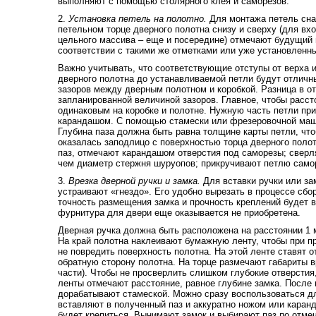
выполняют с помощью столярного клея и саморезов.
2.
Установка петель на полотно.
Для монтажа петель сна
петельном торце дверного полотна снизу и сверху (для вх
цельного массива – еще и посередине) отмечают будущий ц
соответствии с такими же отметками или уже установленн
Важно учитывать, что соответствующие отступы от верха и
дверного полотна до устанавливаемой петли будут отличн
зазоров между дверным полотном и коробкой. Разница в о
запланированной величиной зазоров. Главное, чтобы расс
одинаковым на коробке и полотне. Нужную часть петли пр
карандашом. С помощью стамески или фрезеровочной маш
Глубина паза должна быть равна толщине карты петли, что
оказалась заподлицо с поверхностью торца дверного поло
паз, отмечают карандашом отверстия под саморезы; сверл
чем диаметр стержня шуруопов; прикручивают петлю само
3.
Врезка дверной ручки и замка.
Для вставки ручки или за
устраивают «гнездо». Его удобно вырезать в процессе сбор
точность размещения замка и прочность креплений будет в
фурнитура для двери еще оказывается не приобретена.
Дверная ручка должна быть расположена на расстоянии 1 м
На край полотна наклеивают бумажную ленту, чтобы при пр
не повредить поверхность полотна. На этой ленте ставят о
обратную сторону полотна. На торце размечают габариты в
части). Чтобы не просверлить слишком глубокие отверсти
ленты отмечают расстояние, равное глубине замка. После
дорабатывают стамеской. Можно сразу воспользоваться дл
вставляют в полученный паз и аккуратно ножом или каранд
будет крепиться. Вынимают замок и выбирают паз по отме