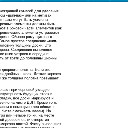
наждачной бумагой для удаления
ом «шип-паз» или на метизах,
в пазы могут быть усилены
перечные элементы должны быть
ют в боковой части элементов (как
 скрепляемого элемента устраивают
фрезы. Обычно раму щитового
Самое простое соединение «шип-
 половину толщины доски. Это
ерева. Соединения выполняют
ое (шип устроен в середине
ть от трети до половины ширины
 дверного полотна. Если его
ли двойных шипах. Детали каркаса
ли же толщина полотна превышает
ечают при черновой укладке
дикулярность будущих стоек и
кладку, все доски маркируют и
енно на листе ДВП. Кроме того,
касом с помощью клея обводят
 листе смазывать клеем). На
ри или четыре точки, на месте
ой древесине эти отверстия
аморезов впотай. Фаску выполняют