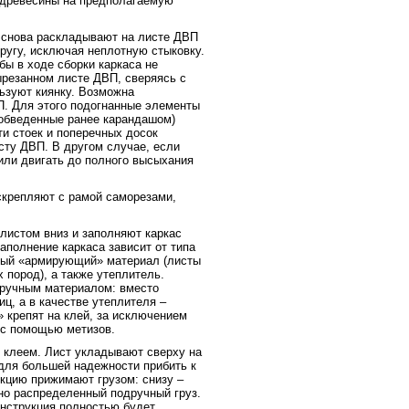
 древесины на предполагаемую
 снова раскладывают на листе ДВП
другу, исключая неплотную стыковку.
бы в ходе сборки каркаса не
ырезанном листе ДВП, сверяясь с
ьзуют киянку. Возможна
П. Для этого подогнанные элементы
(обведенные ранее карандашом)
и стоек и поперечных досок
исту ДВП. В другом случае, если
 или двигать до полного высыхания
скрепляют с рамой саморезами,
листом вниз и заполняют каркас
аполнение каркаса зависит от типа
ный «армирующий» материал (листы
пород), а также утеплитель.
дручным материалом: вместо
ц, а в качестве утеплителя –
» крепят на клей, за исключением
 с помощью метизов.
 клеем. Лист укладывают сверху на
для большей надежности прибить к
укцию прижимают грузом: снизу –
но распределенный подручный груз.
онструкция полностью будет