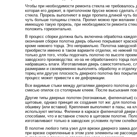
Чтобы при необходимости ремонта стекла не требовалось 
которая его держит, в притолочном бруске можно сделать 
стекла. Прорезь выполняют в виде пропила длиной чуть б
чуть больше толщины стекла. Пропил можно при желании з
имеющую такую прорезь, при необходимости ремонта стекл
положить горизонтально.
В процесс сборки должна быть включена обработка каждог
окончания сборки полотна дверь обычно покрывают краской
кроме нижнего торца. Это неправильно. Полотна заводско
приобрести именно в таком варианте отделки, но нижний т
только для того, чтобы подогнать полотно по высоте проем
заводского производства: из-за не обработанного торца по
набравшись влаги. Изготавливая дверь самостоятельно, сл
размерами и своевременно выполнять обработку и отделку
торец или другую плоскость дверного полотна без покрыти
процесс может привести к ее деформации.
Все видимые стыки между деталями дверного полотна до 
смесью опилок со столярным клеем. После высыхания по
Другие типы дверных полотен (погонажные, филенчатые) с
щитовые, однако принцип их создания тот же: для полотн
обшивку (или вставки). Крепления выполняют в пазы, на к
используют метизы. Филенки в каркасе филенчатой двери 
способами, что и вставное стекло в щитовом полотне. Пол
изготавливают только в заводских условиях путем склейки
В полотне любого типа узел для врезки дверного замка до
при врезке скрепленные в этом узле элементы не рассоед