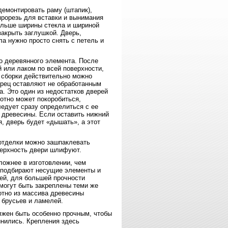
демонтировать раму (штапик),
прорезь для вставки и вынимания
ольше ширины стекла и шириной
акрыть заглушкой. Дверь,
а нужно просто снять с петель и
о деревянного элемента. После
 или лаком по всей поверхности,
й сборки действительно можно
орец оставляют не обработанным
а. Это один из недостатков дверей
лотно может покоробиться,
едует сразу определиться с ее
 древесины. Если оставить нижний
я, дверь будет «дышать», а этот
отделки можно зашпаклевать
верхность двери шлифуют.
ложнее в изготовлении, чем
а подбирают несущие элементы и
лей, для большей прочности
могут быть закреплены теми же
отно из массива древесины
 брусьев и ламелей.
лжен быть особенно прочным, чтобы
инились. Крепления здесь