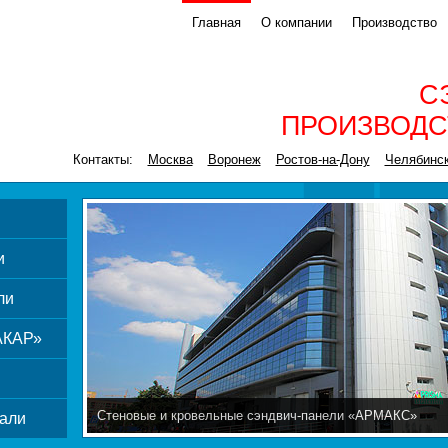
Главная
О компании
Производство
С
ПРОИЗВОДС
Контакты:
Москва
Воронеж
Ростов-на-Дону
Челябинс
и
ли
АКАР»
Стеновые и кровельные сэндвич-панели «АРМАКС»
али