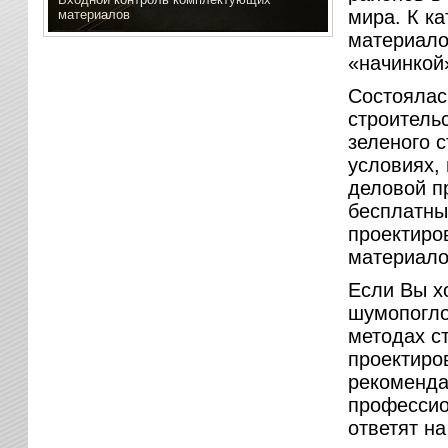
мира. К к
материалов
материало
«начинкой
Состоялас
строитель
зеленого 
условиях,
деловой п
бесплатны
проектиро
материало
Если Вы х
шумопогло
методах с
проектиро
рекоменда
професси
ответят н