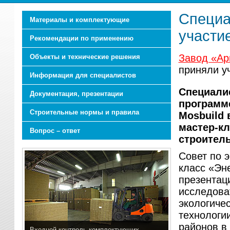
Специа
Материалы и комплектующие
участие
Рекомендации по применению
Завод «Ар
Объекты и технические решения
приняли уч
Информация для специалистов
Специали
Документация, презентации
программ
Строительные нормы и правила
Mosbuild 
мастер-к
Вопрос – ответ
строител
Совет по 
класс «Эн
презентац
исследова
экологиче
технологи
районов в
Входной контроль комплектующих