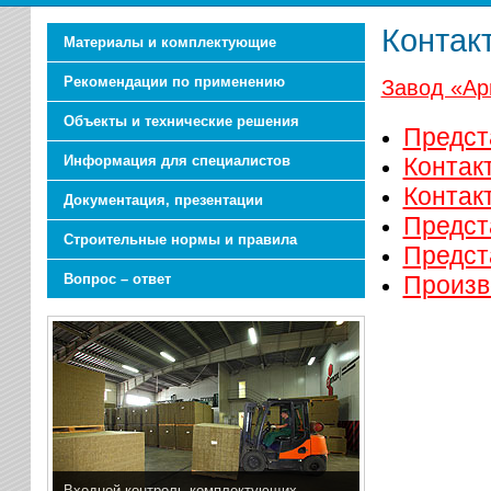
Контак
Материалы и комплектующие
Рекомендации по применению
Завод «Ар
Объекты и технические решения
Предст
Информация для специалистов
Контак
Контак
Документация, презентации
Предст
Строительные нормы и правила
Предст
Вопрос – ответ
Произво
Входной контроль комплектующих