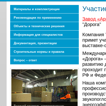
Участи
Материалы и комплектующие
Рекомендации по применению
Завод «Ар
"Дорога"
Объекты и технические решения
Компания 
Информация для специалистов
примет уч
Документация, презентации
выставке
Строительные нормы и правила
Междунаро
«Дорога» 
Вопрос – ответ
развитию 
проходит 
РФ и Феде
Наша комп
профессио
производс
звукопогл
энергоэфф
Входной контроль комплектующих