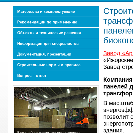
Строит
Материалы и комплектующие
трансф
Рекомендации по применению
панеле
Объекты и технические решения
биокон
Информация для специалистов
Завод «Ар
Документация, презентации
«Ижорские
Строительные нормы и правила
Завод стр
Вопрос – ответ
Компания
панелей 
трансфор
В масштаб
энергоэфф
позволит с
энергопот
здания.
Входной контроль комплектующих