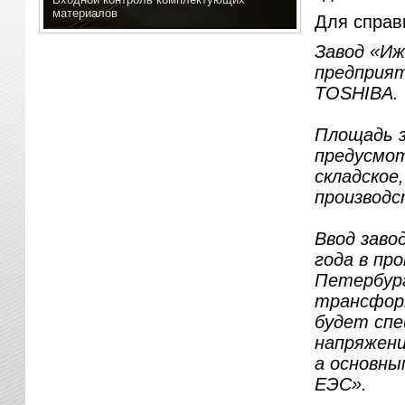
материалов
Для справ
Завод «И
предприя
TOSHIBA.
Площадь з
предусмот
складское
производс
Ввод заво
года в пр
Петербург
трансформ
будет спе
напряжени
а основны
ЕЭС».