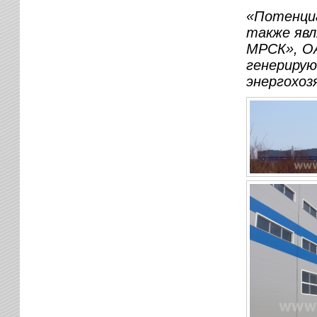
«Потенци
также яв
МРСК», ОА
генерирую
энергохоз