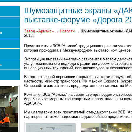
Шумозащитные экраны «ДА
выставке-форуме «Дорога 2
Завод «Армакс»
→
Новости
→
Шумозащитные экраны «ДАК
я
2013»
Представители ЗСБ “Армакс” традиционно приняли участие
которая проходила в Международном выставочном центре «К
Экспозиция выставки ежегодно становится местом демонст
услуг комплексного подхода к развитию дорожно-строител
а
инновационных технологий, повышения уровня безопасност
В торжественной церемонии открытия выставки-форума «До
частности, министр транспорта РФ Максим Соколов, руков
Старовойт и заместитель председателя правительства Мос
Компания ЗСБ “Армакс” на своём стенде продемонстриро
борьбы с чрезмерным транспортным и промышленным шум
«ДАКАР».
Мы благодарим всех посетителей стенда компании ЗСБ “А
партнеров, а также надеемся на дальнейшее продолжител
х