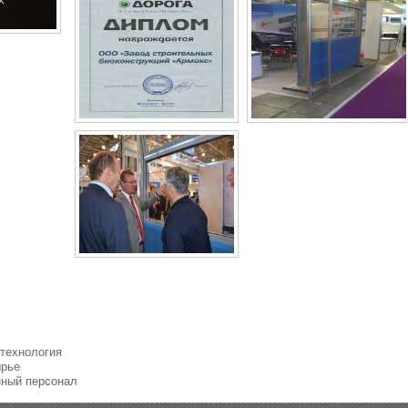
 технология
ырье
нный персонал