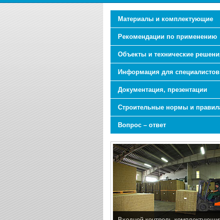
Материалы и комплектующие
Рекомендации по применению
Объекты и технические решени
Информация для специалистов
Документация, презентации
Строительные нормы и правил
Вопрос – ответ
Входной контроль комплектующи