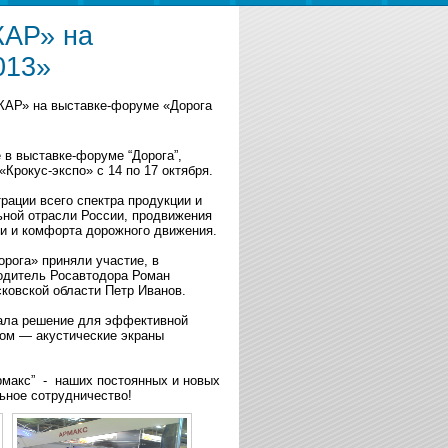
КАР» на
013»
АР» на выставке-форуме «Дорога
 в выставке-форуме “Дорога”,
рокус-экспо» с 14 по 17 октября.
рации всего спектра продукции и
ьной отрасли России, продвижения
и и комфорта дорожного движения.
рога» приняли участие, в
одитель Росавтодора Роман
ковской области Петр Иванов.
вала решение для эффективной
ом — акустические экраны
рмакс” - наших постоянных и новых
ьное сотрудничество!