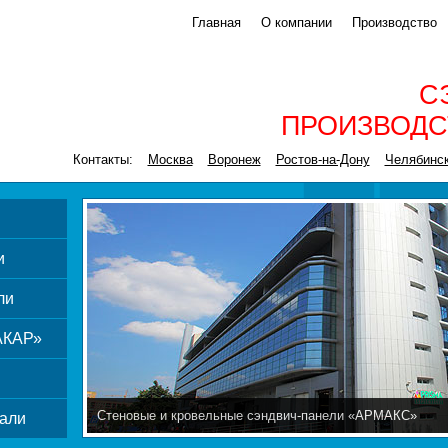
Главная
О компании
Производство
С
ПРОИЗВОДС
Контакты:
Москва
Воронеж
Ростов-на-Дону
Челябинс
и
ли
АКАР»
Стеновые и кровельные сэндвич-панели «АРМАКС»
али