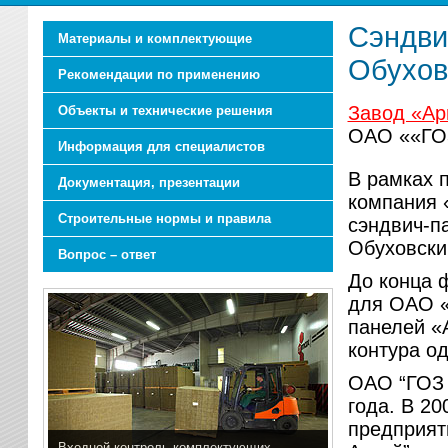
Сэндви
Материалы и комплектующие
Обухов
Рекомендации по применению
Завод «Ар
Объекты и технические решения
ОАО ««ГОЗ
Информация для специалистов
В рамках 
Документация, презентации
компания 
Строительные нормы и правила
сэндвич-п
Обуховски
Вопрос – ответ
До конца 
для ОАО «
панелей «
контура од
ОАО “ГОЗ 
года. В 20
предприят
Входной контроль комплектующих