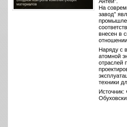
Антей”.
материалов
На соврем
завод” яв
промышлен
соответст
внесен в 
отношении
Наряду с 
атомной эн
отраслей 
проектиро
эксплуата
техники д
Источник:
Обуховский