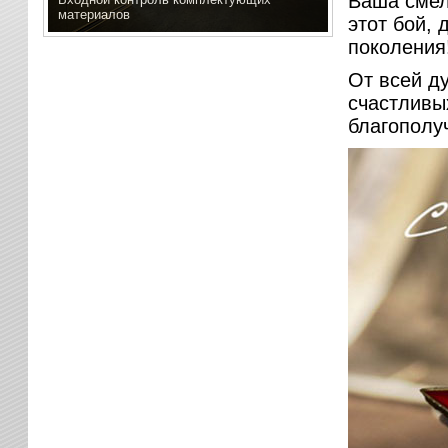
Ваша cмел
материалов
этот бой,
поколения
От всей д
счастливых
благополу