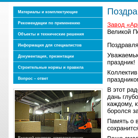
Поздра
Материалы и комплектующие
Рекомендации по применению
Завод «Ар
Великой П
Объекты и технические решения
Поздравля
Информация для специалистов
Уважаемые
Документация, презентации
праздник!
Строительные нормы и правила
Коллектив
Вопрос – ответ
празднико
В этот ра
дань глуб
каждому, к
боролся з
Память о 
сохранитс
Входной контроль комплектующих