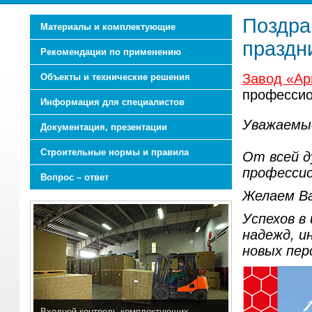
Поздра
Материалы и комплектующие
праздн
Рекомендации по применению
Завод «Ар
Объекты и технические решения
профессио
Информация для специалистов
Уважаемые
Документация, презентации
Строительные нормы и правила
От всей д
профессио
Вопрос – ответ
Желаем Ва
Успехов в
надежд, и
новых пер
Входной контроль комплектующих