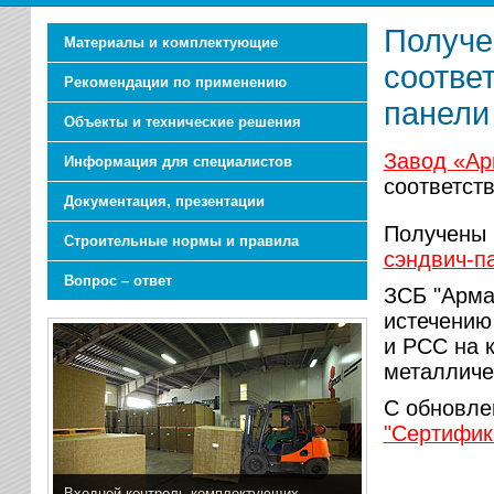
Получе
Материалы и комплектующие
соотве
Рекомендации по применению
панели
Объекты и технические решения
Завод «Ар
Информация для специалистов
соответст
Документация, презентации
Получены 
Строительные нормы и правила
сэндвич-п
Вопрос – ответ
ЗСБ "Арма
истечению
и РСС на 
металличе
С обновле
"Сертифик
Входной контроль комплектующих