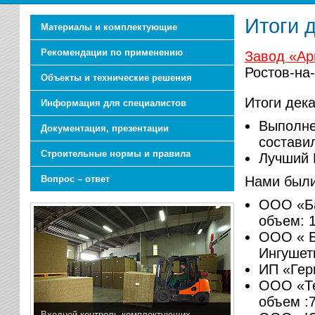
Итоги д
Материалы и комплектующие
Рекомендации по применению
Завод «Ар
Ростов-на
Объекты и технические решения
Итоги дека
Информация для специалистов
Выполне
Документация, презентации
составил
Строительные нормы и правила
Лучший 
Вопрос – ответ
Нами были
ООО «Ба
объем: 
ООО « Б
Ингушети
ИП «Гер
ООО «Те
объем :
Входной контроль комплектующих