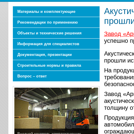
Акусти
Материалы и комплектующие
прошли
Рекомендации по применению
Завод «Ар
Объекты и технические решения
успешно п
Информация для специалистов
Акустичес
Документация, презентации
прошли ис
Строительные нормы и правила
На проду
Вопрос – ответ
требовани
безопасно
Завод «Ар
акустическ
толщину о
Продукция
автомобил
ограждающ
Входной контроль комплектующих